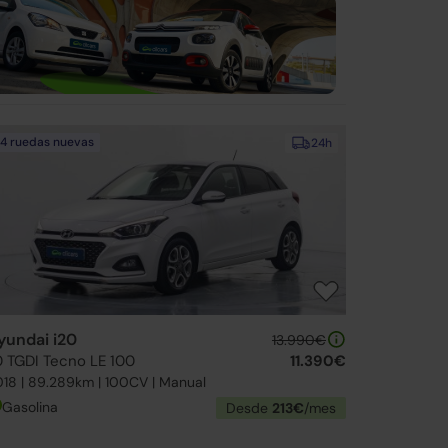
4 ruedas nuevas
24h
yundai i20
13.990€
.0 TGDI Tecno LE 100
11.390€
18 | 89.289km | 100CV | Manual
Gasolina
Desde
213€
/mes