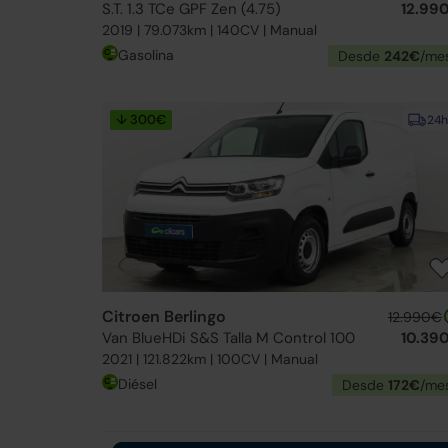
S.T. 1.3 TCe GPF Zen (4.75)
12.99
2019 | 79.073km | 140CV | Manual
Gasolina
Desde
242€
/me
↓ 300€
24h
Citroen Berlingo
12.990€
Van BlueHDi S&S Talla M Control 100
10.39
2021 | 121.822km | 100CV | Manual
Diésel
Desde
172€
/me