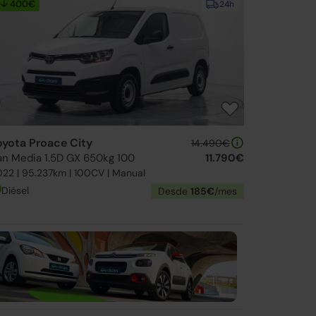
↓ 400€
24h
oyota Proace City
14.490€
an Media 1.5D GX 650kg 100
11.790€
22 | 95.237km | 100CV | Manual
Diésel
Desde
185€
/mes