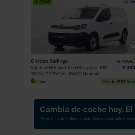
↓ 300€
24h
Citroen Berlingo
14.490€
Van BlueHDi S&S Talla M Control 100
11.39
2022 | 106.369km | 100CV | Manual
Diésel
Desde
178€
/me