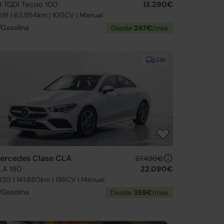
.0 TGDI Tecno 100
13.290€
19 | 63.954km | 100CV | Manual
Gasolina
Desde
247€
/mes
24h
ercedes Clase CLA
27.490€
LA 180
22.090€
20 | 141.880km | 136CV | Manual
Gasolina
Desde
359€
/mes