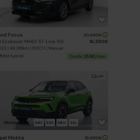
ord Focus
20.490€
.0 Ecoboost MHEV ST-Line 155
16.390€
23 | 48.319km | 155CV | Manual
Mild hybrid
Desde
253€
/mes
24h
Ofertas Opel
04
d
03
h
04
m
16
s
pel Mokka
18.990€