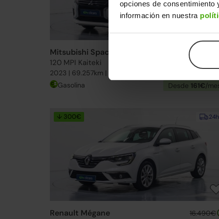
opciones de consentimiento y
información en nuestra
polít
Mitsubishi Space Star
13.990€
120 MPI Kaiteki
10.29
2023 | 69.257km | 71CV | Manual
Gasolina
Desde
161€
/me
↓ 300€
24h
Renault Mégane
16.490€