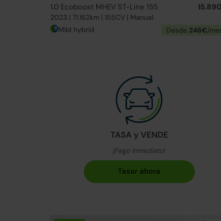
1.0 Ecoboost MHEV ST-Line 155
15.89
2023 | 71.162km | 155CV | Manual
Mild hybrid
Desde
246€
/me
TASA y VENDE
¡Pago inmediato!