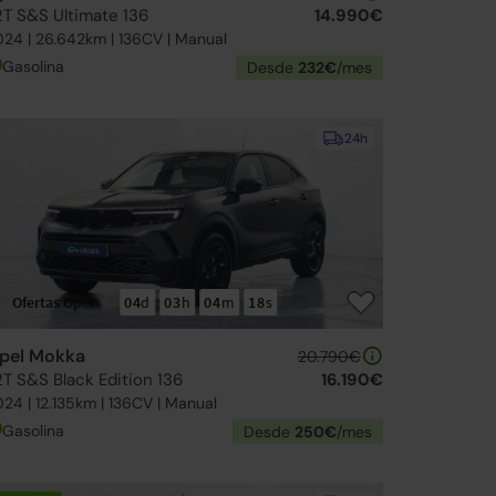
.2T S&S Ultimate 136
14.990€
24 | 26.642km | 136CV | Manual
Gasolina
Desde
232€
/mes
24h
Ofertas Opel
04
d
03
h
04
m
16
s
pel Mokka
20.790€
2T S&S Black Edition 136
16.190€
24 | 12.135km | 136CV | Manual
Gasolina
Desde
250€
/mes