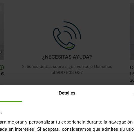
¿NECESITAS AYUDA?
Si tienes dudas sobre algún vehículo Llámanos
O
al 900 838 037
0€
1
20
s
Detalles
↓ 500€
24h
s
ara mejorar y personalizar tu experiencia durante la navegación 
sada en intereses. Si aceptas, consideramos que admites su uso