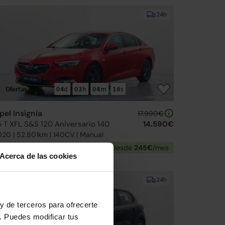
24h
Ofertas Opel
04
d
03
h
04
m
17
s
pel Insignia
17.990€
.5 T XFL S&S 120 Aniversario 140
14.590€
20 | 52.801km | 140CV | Manual
Gasolina
Desde
245€
/mes
Acerca de las cookies
Ruedas delanteras nuevas
24h
y de terceros para ofrecerte
. Puedes modificar tus