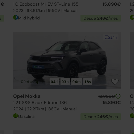
0€
1.0 Ecoboost MHEV ST-Line 155
15.890€
1
2023 | 68.917km | 155CV | Manual
20
Mild hybrid
s
Desde
246€
/mes
24h
Ofertas Opel
04
d
03
h
04
m
16
s
Opel Mokka
O
19.990€
1.2T S&S Black Edition 136
15.890€
1.
2024 | 22.217km | 136CV | Manual
20
Gasolina
Desde
246€
/mes