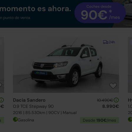
24h
Dacia Sandero
H
10.490€
0€
0.9 TCE Stepway 90
8.990€
1
2016 | 85.530km | 90CV | Manual
20
Gasolina
s
Desde
190€
/mes