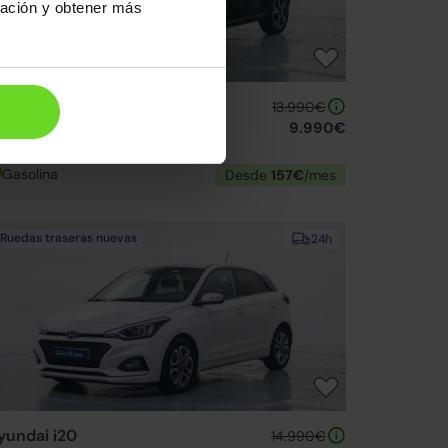
ración y obtener más
itroen C3
13.990€
.2 PureTech S&S C-Series 83
9.990€
23 | 41.419km | 83CV | Manual
Gasolina
Desde
157€
/mes
Ruedas traseras nuevas
24h
yundai i20
14.990€