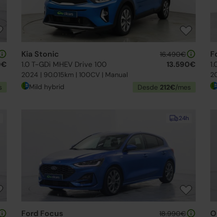
Kia Stonic
F
16.490€
0€
1.0 T-GDi MHEV Drive 100
13.590€
1
2024 | 90.015km | 100CV | Manual
20
Mild hybrid
s
Desde
212€
/mes
24h
Ford Focus
O
18.990€