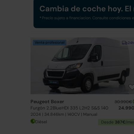
Venta profesional
24h
Peugeot Boxer
30.990€
Furgón 2.2BlueHDI 335 L2H2 S&S 140
24.99
2024 | 34.846km | 140CV | Manual
Diésel
Desde
387€
/me