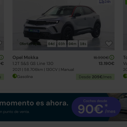
24h
Ofertas Opel
04
d
03
h
04
m
16
s
Opel Mokka
T
16.990€
0€
1.2T S&S GS Line 130
13.190€
V
2021 | 58.706km | 130CV | Manual
20
Gasolina
s
Desde
205€
/mes