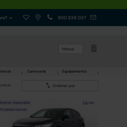
ars?
900 838 037
Manual
tencia
Carrocería
Equipamiento
precio
Ordenar por
Interior impecable
24h
4 ruedas nuevas