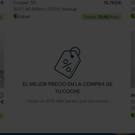
0€
Cooper SD
13.790€
1
2017 | 95.815km | 170CV | Manual
20
Diésel
s
Desde
284€
/mes
EL MEJOR PRECIO EN LA COMPRA DE
TU COCHE
M
Hasta un 30% más barato que uno nuevo
0€
C
20
s