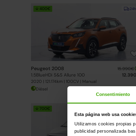
↓ 400€
24h
Peugeot 2008
15.990€
1.5BlueHDi S&S Allure 100
12.39
2020 | 121.174km | 100CV | Manual
Diésel
Desde
195€
/me
Consentimiento
↓ 700€
24h
Esta página web usa cookie
Utilizamos cookies propias p
publicidad personalizada ba