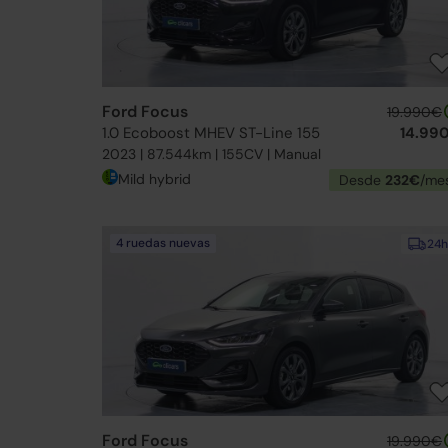
Ford Focus
19.990€
1.0 Ecoboost MHEV ST-Line 155
14.99
2023 | 87.544km | 155CV | Manual
Mild hybrid
Desde
232€
/me
4 ruedas nuevas
24h
Ford Focus
19.990€