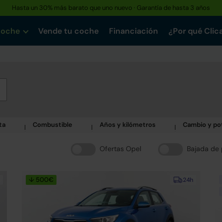
Reserva tu coche hoy · Entrega en 24h a domicilio
coche
Vende tu coche
Financiación
¿Por qué Clic
ta
Combustible
Años y kilómetros
Cambio y po
Ofertas Opel
Bajada de 
↓ 500€
24h