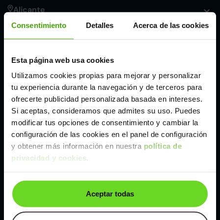
Alicante
Consentimiento
Detalles
Acerca de las cookies
Córdoba
Esta página web usa cookies
Madrid
Utilizamos cookies propias para mejorar y personalizar
tu experiencia durante la navegación y de terceros para
Málaga
ofrecerte publicidad personalizada basada en intereses.
Si aceptas, consideramos que admites su uso. Puedes
modificar tus opciones de consentimiento y cambiar la
Valencia
configuración de las cookies en el panel de configuración
y obtener más información en nuestra
política de
privacidad y cookies
.
Zaragoza
Ver MINI Mini de segunda mano y ocasión
Aceptar todas
MINI Mini de segunda mano y ocasión