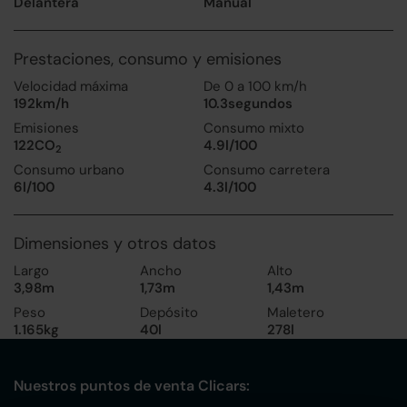
Delantera
Manual
Prestaciones, consumo y emisiones
Velocidad máxima
De 0 a 100 km/h
192km/h
10.3segundos
Emisiones
Consumo mixto
122CO
4.9l/100
2
Consumo urbano
Consumo carretera
6l/100
4.3l/100
Dimensiones y otros datos
Largo
Ancho
Alto
3,98m
1,73m
1,43m
Peso
Depósito
Maletero
1.165kg
40l
278l
Nuestros puntos de venta Clicars: