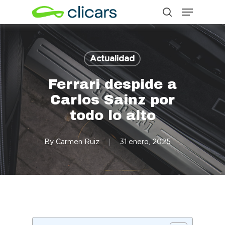
Menu
Skip
search
to
Close
main
Menu
content
Actualidad
Ferrari despide a
Carlos Sainz por
todo lo alto
By
Carmen Ruiz
31 enero, 2025