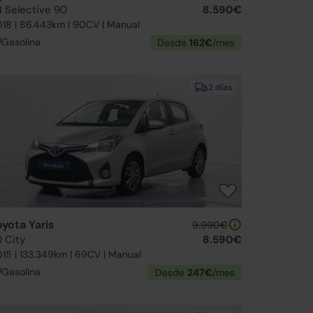
4 Selective 90
8.590€
18 | 86.443km | 90CV | Manual
Gasolina
Desde
162€
/mes
2 días
oyota Yaris
9.990€
0 City
8.590€
15 | 133.349km | 69CV | Manual
Gasolina
Desde
247€
/mes