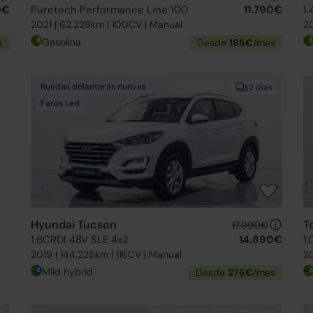
0€
Puretech Performance Line 100
11.790€
1.
2021 | 62.228km | 100CV | Manual
20
Gasolina
s
Desde
185€
/mes
Ruedas delanteras nuevas
2 días
Faros Led
Hyundai Tucson
T
17.990€
1.6CRDI 48V SLE 4x2
14.890€
1.
2019 | 144.225km | 116CV | Manual
20
Mild hybrid
Desde
276€
/mes