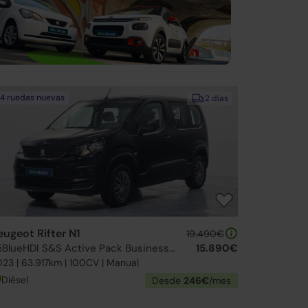
4 ruedas nuevas
2 días
eugeot Rifter N1
19.490€
1.5BlueHDI S&S Active Pack Business Standard 100
15.890€
23 | 63.917km | 100CV | Manual
Diésel
Desde
246€
/mes