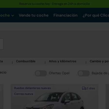
Hasta un 30% más barato que uno nuevo · Garantía de hasta 3 años
coche
Vende tu coche
Financiación
¿Por qué Clic
ta
Combustible
Años y kilómetros
Cambio y po
ecio
Ofertas Opel
Bajada de 
Ruedas delanteras nuevas
2 días
Correa nueva