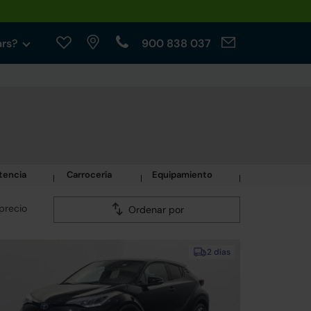
ars?
900 838 037
tencia
Carrocería
Equipamiento
precio
Ordenar por
2 días