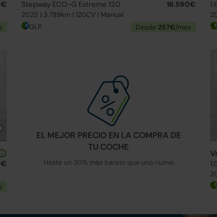
0€
Stepway ECO-G Extreme 120
16.590€
1
2025 | 3.799km | 120CV | Manual
20
GLP
s
Desde
257€
/mes
EL MEJOR PRECIO EN LA COMPRA DE
TU COCHE
V
Hasta un 30% más barato que uno nuevo
0€
1
20
s