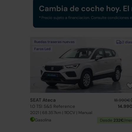
Ruedas traseras nuevas
2 días
Faros Led
SEAT Ateca
18.990€
1.0 TSI S&S Reference
14.99
2021 | 68.357km | 110CV | Manual
Gasolina
Desde
232€
/me