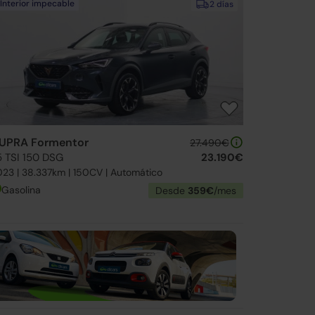
Interior impecable
2 días
UPRA Formentor
27.490€
5 TSI 150 DSG
23.190€
23 | 38.337km | 150CV | Automático
Gasolina
Desde
359€
/mes