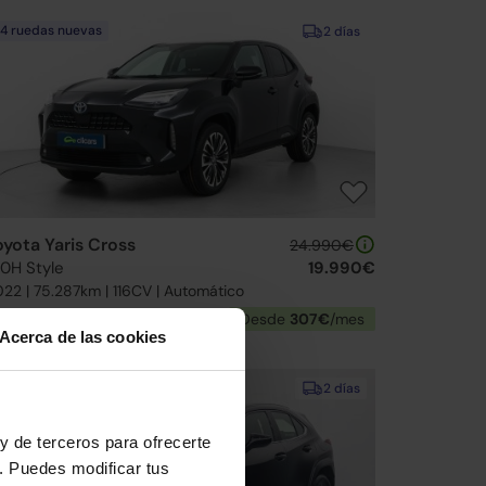
4 ruedas nuevas
2 días
oyota Yaris Cross
24.990€
20H Style
19.990€
22 | 75.287km | 116CV | Automático
Híbrido
Desde
307€
/mes
Acerca de las cookies
↓ 1.000€
2 días
y de terceros para ofrecerte
. Puedes modificar tus