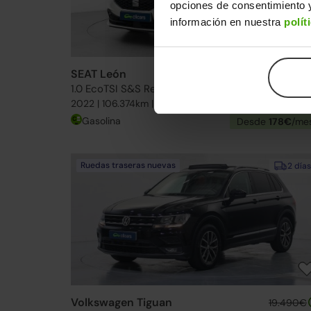
opciones de consentimiento y
información en nuestra
polít
SEAT León
15.990€
1.0 EcoTSI S&S Reference 90
11.39
2022 | 106.374km | 90CV | Manual
Gasolina
Desde
178€
/me
Ruedas traseras nuevas
2 días
Volkswagen Tiguan
19.490€