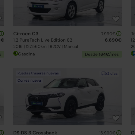
Citroen C3
T
7.990€
0€
1.2 PureTech Live Edition 82
6.690€
1
2016 | 127.560km | 82CV | Manual
20
Gasolina
s
Desde
164€
/mes
Ruedas traseras nuevas
2 días
Correa nueva
DS DS 3 Crossback
O
15.990€