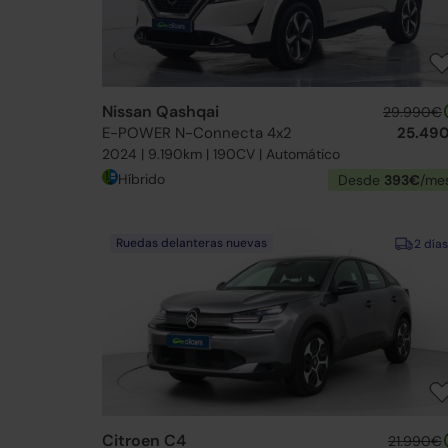
Nissan Qashqai
29.990€
E-POWER N-Connecta 4x2
25.49
2024 | 9.190km | 190CV | Automático
Híbrido
Desde
393€
/me
Ruedas delanteras nuevas
2 días
Citroen C4
21.990€