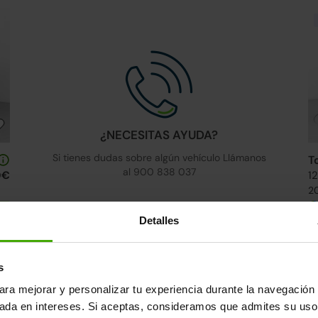
¿NECESITAS AYUDA?
Si tienes dudas sobre algún vehículo Llámanos
T
al 900 838 037
0€
1
20
s
Detalles
2 días
s
ara mejorar y personalizar tu experiencia durante la navegación 
sada en intereses. Si aceptas, consideramos que admites su uso