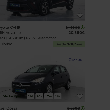
oyota C-HR
24.990€
25H Advance
20.890€
23 | 61.606km | 122CV | Automático
Híbrido
Desde
321€
/mes
2 días
Ofertas Opel
01
d
20
h
17
m
14
s
pel Corsa
10.990€