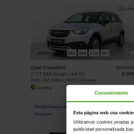
2 días
Ofertas Opel
01
d
20
h
17
m
14
s
Opel Crossland
12.490€
X 1.2T S&S Design Line 110
8.79
2019 | 100.396km | 110CV | Manual
Gasolina
Desde
165€
/me
Consentimiento
Ruedas traseras nuevas
2 días
Esta página web usa cookie
Faros Led
Utilizamos cookies propias p
publicidad personalizada ba