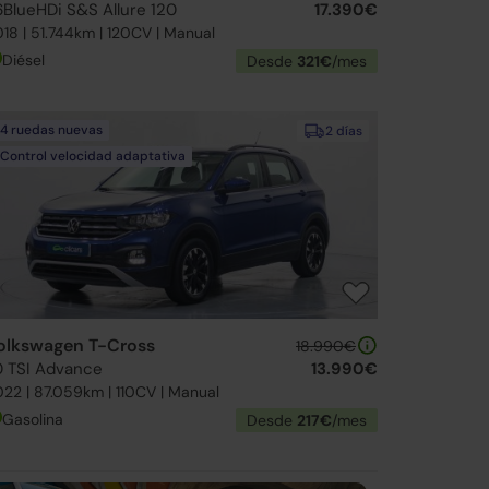
.6BlueHDi S&S Allure 120
17.390€
18 | 51.744km | 120CV | Manual
Diésel
Desde
321€
/mes
4 ruedas nuevas
2 días
Control velocidad adaptativa
olkswagen T-Cross
18.990€
.0 TSI Advance
13.990€
22 | 87.059km | 110CV | Manual
Gasolina
Desde
217€
/mes