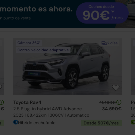
Cámara 360°
2 días
Control velocidad adaptativa
Toyota Rav4
P
41.490€
0€
2.5 Plug-in hybrid 4WD Advance
34.590€
2023 | 68.422km | 306CV | Automático
20
Híbrido enchufable
s
Desde
507€
/mes