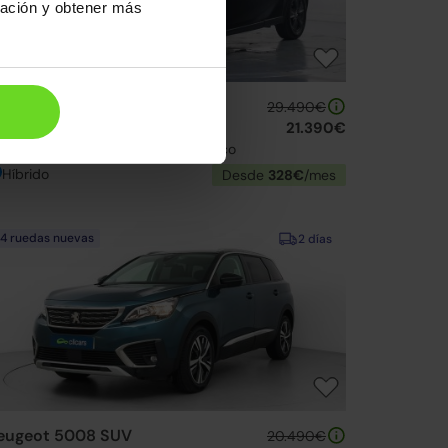
ración y obtener más
exus UX
29.490€
50h Business 2WD
21.390€
23 | 62.800km | 184CV | Automático
Híbrido
Desde
328€
/mes
4 ruedas nuevas
2 días
eugeot 5008 SUV
20.490€