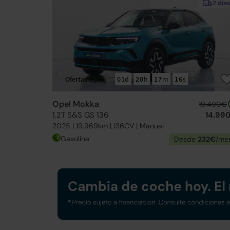
2 días
Ofertas Opel
01
d
20
h
17
m
14
s
Opel Mokka
19.490€
1.2T S&S GS 136
14.99
2025 | 19.969km | 136CV | Manual
Gasolina
Desde
232€
/me