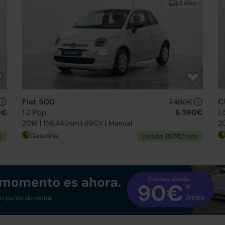
2 días
Fiat 500
C
7.490€
0€
1.2 Pop
6.390€
1.
2016 | 156.440km | 69CV | Manual
20
Gasolina
s
Desde
157€
/mes