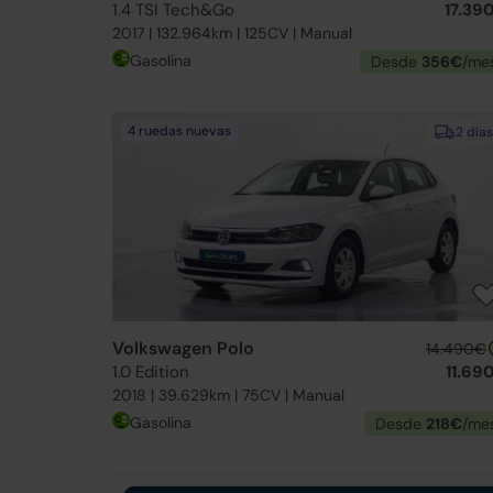
1.4 TSI Tech&Go
17.39
2017 | 132.964km | 125CV | Manual
Gasolina
Desde
356€
/me
4 ruedas nuevas
2 días
Volkswagen Polo
14.490€
1.0 Edition
11.69
2018 | 39.629km | 75CV | Manual
Gasolina
Desde
218€
/me