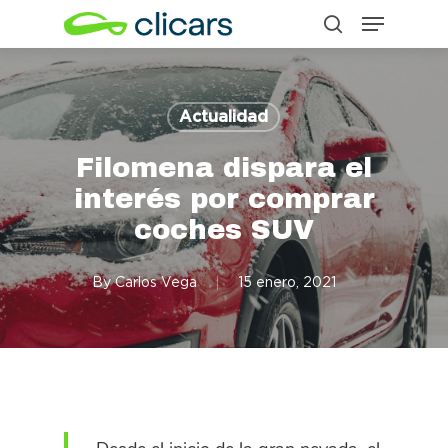
Menu
Skip
search
to
Close
main
Menu
content
Actualidad
Filomena dispara el
interés por comprar
coches SUV
By
Carlos Vega
15 enero, 2021