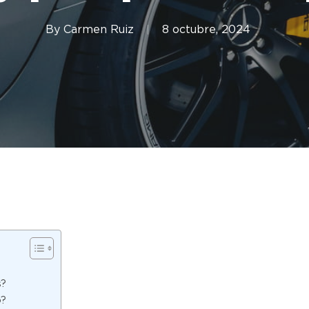
By
Carmen Ruiz
8 octubre, 2024
?
s?
o?