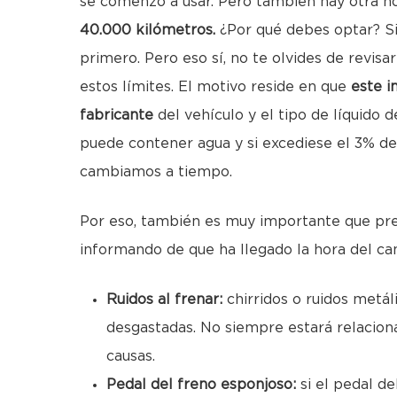
se comenzó a usar. Pero también hay otra n
40.000 kilómetros.
¿Por qué debes optar? Si
primero. Pero eso sí, no te olvides de revis
estos límites. El motivo reside en que
este i
fabricante
del vehículo y el tipo de líquido 
puede contener agua y si excediese el 3% de
cambiamos a tiempo.
Por eso, también es muy importante que pre
informando de que ha llegado la hora del ca
Ruidos al frenar:
chirridos o ruidos metál
desgastadas. No siempre estará relacionad
causas.
Pedal del freno esponjoso:
si el pedal de