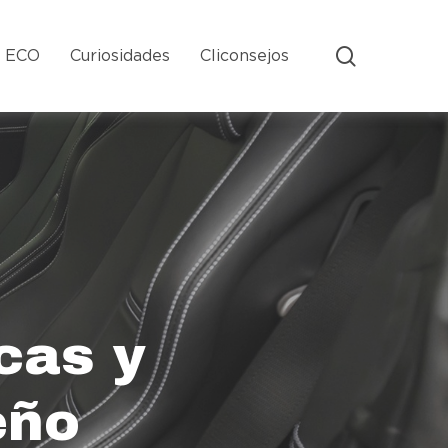
search
s ECO
Curiosidades
Cliconsejos
cas y
eño