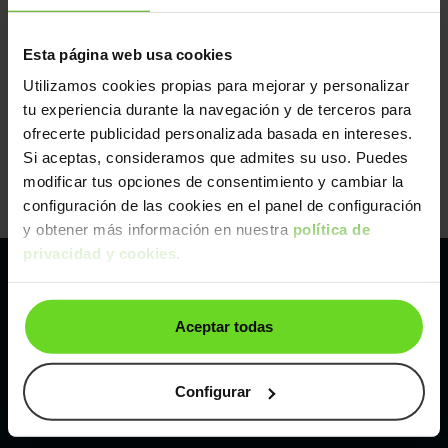
Esta página web usa cookies
Utilizamos cookies propias para mejorar y personalizar
tu experiencia durante la navegación y de terceros para
ofrecerte publicidad personalizada basada en intereses.
Si aceptas, consideramos que admites su uso. Puedes
modificar tus opciones de consentimiento y cambiar la
configuración de las cookies en el panel de configuración
y obtener más información en nuestra
política de
privacidad y cookies
.
Pertenecemos al líder europeo de
Aceptar todas
compraventa de coches online
Con sede en: España, Francia, Bélgica, Reino Unido, Austria
Configurar
e Italia.
¡Vendemos 1 coche por minuto!