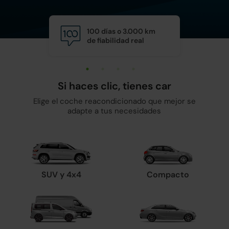
100 días o 3.000 km
Calid
de fiabilidad real
y man
Si haces clic, tienes car
Elige el coche reacondicionado que mejor se
adapte a tus necesidades
SUV y 4x4
Compacto