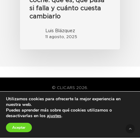
coche: qué es, qué pasa
si falla y cuánto cuesta
cambiarlo
Luis Blázquez
11 agosto, 2025
© CLICARS 2026.
TODOS LOS DERECHOS RESERVADOS
Utilizamos cookies para ofrecerte la mejor experiencia en
nuestra web.
Puedes aprender más sobre qué cookies utilizamos o
Términos y condiciones
desactivarlas en los
ajustes
.
Aviso legal
Política de privacidad y cookies
Aceptar