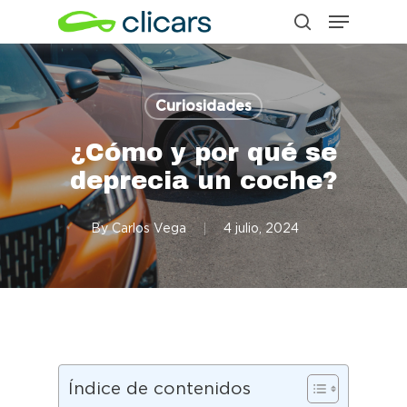
Menu
Skip
search
to
Close
main
Menu
content
Curiosidades
¿Cómo y por qué se
deprecia un coche?
By
Carlos Vega
4 julio, 2024
Índice de contenidos