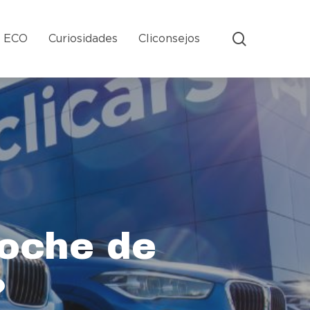
search
s ECO
Curiosidades
Cliconsejos
coche de
?