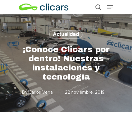
Menu
Skip
search
to
Close
main
Menu
content
Actualidad
¡Conoce Clicars por
dentro! Nuestras
instalaciones y
tecnología
By
Carlos Vega
22 noviembre, 2019