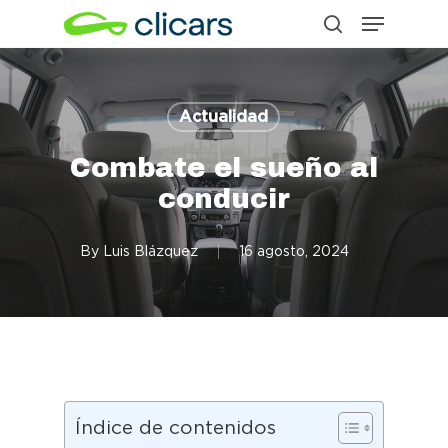
Menu
Skip
search
to
Close
main
Menu
content
Actualidad
Combate el sueño al
conducir
By
Luis Blázquez
16 agosto, 2024
Índice de contenidos