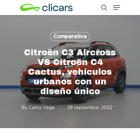
Menu
Skip
search
to
Close
main
Menu
content
Comparativa
Citroën C3 Aircross
VS Citroën C4
Cactus, vehículos
urbanos con un
diseño único
By
Carlos Vega
28 septiembre, 2022