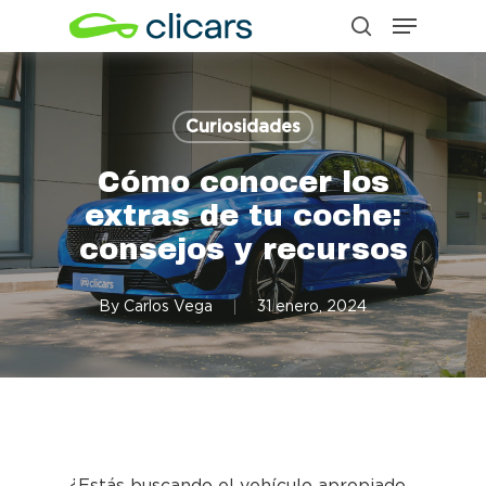
Menu
Skip
search
to
Close
main
Menu
content
Curiosidades
Cómo conocer los
extras de tu coche:
consejos y recursos
By
Carlos Vega
31 enero, 2024