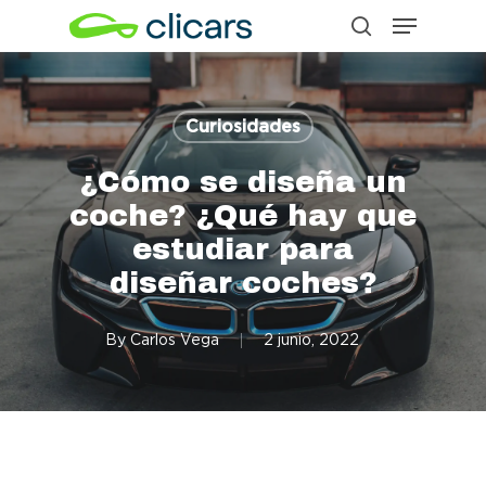
Menu
Skip
search
to
Close
main
Menu
content
Curiosidades
¿Cómo se diseña un
coche? ¿Qué hay que
estudiar para
diseñar coches?
By
Carlos Vega
2 junio, 2022