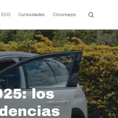
search
s ECO
Curiosidades
Cliconsejos
25: los
ndencias