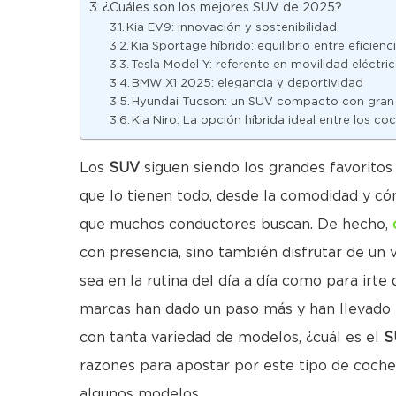
¿Cuáles son los mejores SUV de 2025?
Kia EV9: innovación y sostenibilidad
Kia Sportage híbrido: equilibrio entre eficien
Tesla Model Y: referente en movilidad eléctri
BMW X1 2025: elegancia y deportividad
Hyundai Tucson: un SUV compacto con gran r
Kia Niro: La opción híbrida ideal entre los c
Los
SUV
siguen siendo los grandes favoritos
que lo tienen todo, desde la comodidad y có
que muchos conductores buscan. De hecho,
con presencia, sino también disfrutar de un v
sea en la rutina del día a día como para irte
marcas han dado un paso más y han llevado la 
con tanta variedad de modelos, ¿cuál es el
S
razones para apostar por este tipo de coch
algunos modelos.