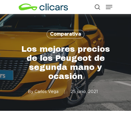
Menu
Skip
search
to
Close
main
Menu
content
Comparativa
Los mejores precios
de los Peugeot de
segunda mano y
ocasión
By
Carlos Vega
25 junio, 2021