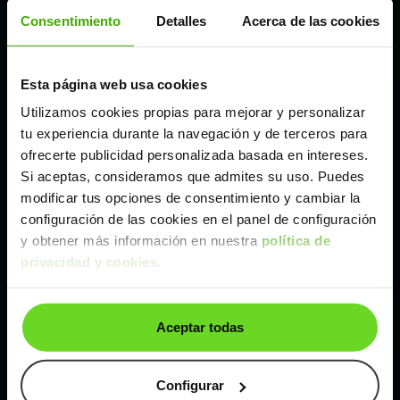
Córdoba
Consentimiento
Detalles
Acerca de las cookies
Madrid
Esta página web usa cookies
Utilizamos cookies propias para mejorar y personalizar
Málaga
tu experiencia durante la navegación y de terceros para
ofrecerte publicidad personalizada basada en intereses.
Si aceptas, consideramos que admites su uso. Puedes
Valencia
modificar tus opciones de consentimiento y cambiar la
configuración de las cookies en el panel de configuración
Zaragoza
y obtener más información en nuestra
política de
privacidad y cookies
.
Ver BYD Seal U de segunda mano y ocasión
Aceptar todas
BYD Seal U de segunda mano y ocasión
Coches de
segunda mano y ocasión por
Configurar