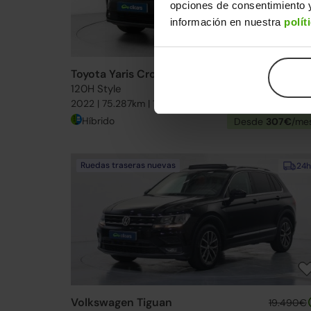
opciones de consentimiento y
información en nuestra
polít
Toyota Yaris Cross
24.990€
120H Style
19.99
2022 | 75.287km | 116CV | Automático
Híbrido
Desde
307€
/me
Ruedas traseras nuevas
24h
Volkswagen Tiguan
19.490€