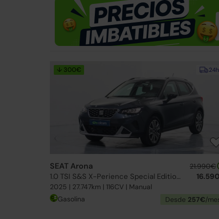
↓ 300€
24h
SEAT Arona
21.990€
1.0 TSI S&S X-Perience Special Edition 115
16.59
2025 | 27.747km | 116CV | Manual
Gasolina
Desde
257€
/me