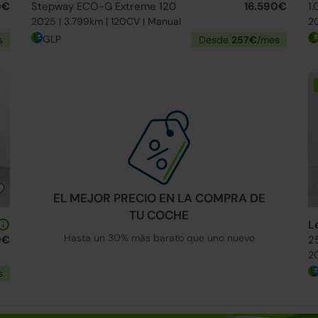
0€
Stepway ECO-G Extreme 120
16.590€
1.
2025 | 3.799km | 120CV | Manual
20
GLP
s
Desde
257€
/mes
EL MEJOR PRECIO EN LA COMPRA DE
TU COCHE
L
Hasta un 30% más barato que uno nuevo
0€
2
20
s