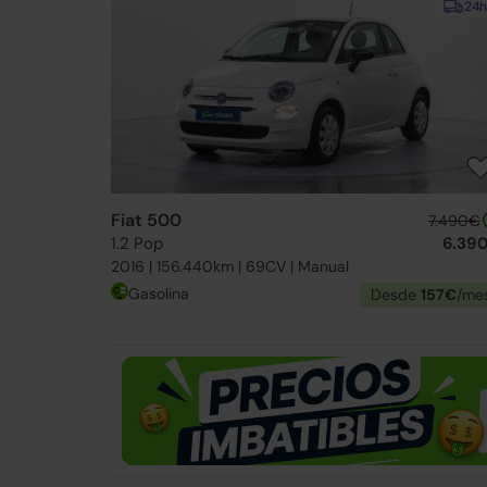
24h
Fiat 500
7.490€
1.2 Pop
6.39
2016 | 156.440km | 69CV | Manual
Gasolina
Desde
157€
/me