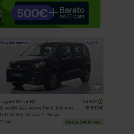
4 ruedas nuevas
24h
eugeot Rifter N1
19.490€
1.5BlueHDI S&S Active Pack Business Standard 100
15.890€
23 | 63.917km | 100CV | Manual
Diésel
Desde
246€
/mes