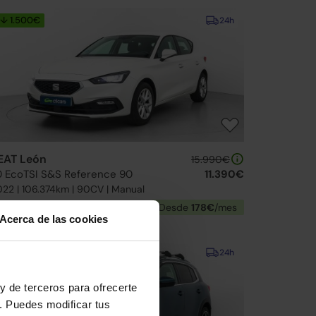
↓ 1.500€
24h
EAT León
15.990€
.0 EcoTSI S&S Reference 90
11.390€
22 | 106.374km | 90CV | Manual
Gasolina
Desde
178€
/mes
Acerca de las cookies
↓ 300€
24h
y de terceros para ofrecerte
. Puedes modificar tus