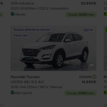
0€
125H Advance
20.890€
1.
2023 | 61.606km | 122CV | Automático
20
Híbrido
s
Desde
321€
/mes
Ruedas delanteras nuevas
24h
Faros Led
Hyundai Tucson
R
17.990€
1.6CRDI 48V SLE 4x2
14.890€
T
2019 | 144.225km | 116CV | Manual
20
Mild hybrid
Desde
276€
/mes