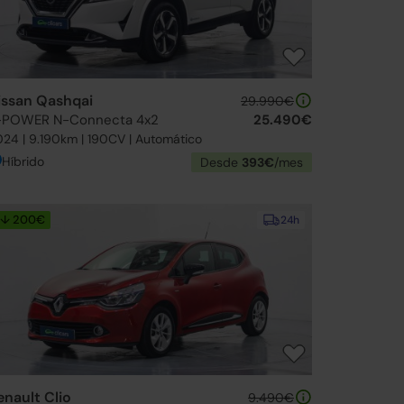
issan Qashqai
29.990€
-POWER N-Connecta 4x2
25.490€
24 | 9.190km | 190CV | Automático
Híbrido
Desde
393€
/mes
↓ 200€
24h
enault Clio
9.490€