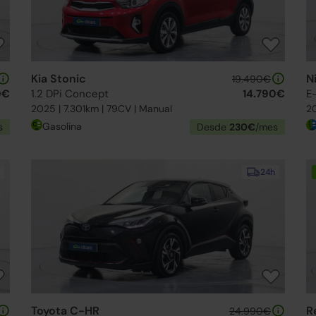
Kia Stonic
N
19.490€
0€
1.2 DPi Concept
14.790€
E
2025 | 7.301km | 79CV | Manual
20
Gasolina
s
Desde
230€
/mes
24h
Toyota C-HR
R
24.990€