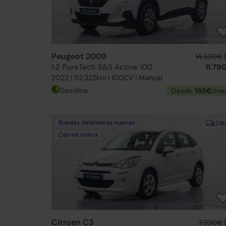
Peugeot 2008
14.990€
1.2 PureTech S&S Active 100
11.79
2022 | 52.322km | 100CV | Manual
Gasolina
Desde
185€
/me
Ruedas delanteras nuevas
24h
Correa nueva
Citroen C3
7.990€