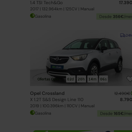
1.4 TSI Tech&Go
17.39
2017 | 132.964km | 125CV | Manual
Gasolina
Desde
356€
/me
24h
Ofertas Opel
02
d
20
h
14
m
05
s
Opel Crossland
12.490€
X 1.2T S&S Design Line 110
8.79
2019 | 100.396km | 110CV | Manual
Gasolina
Desde
165€
/me