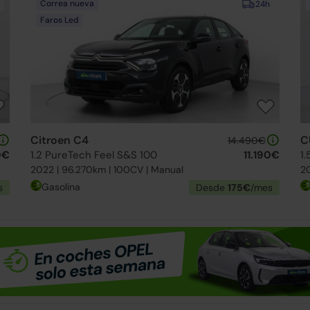
Correa nueva
24h
Faros Led
Citroen C4
C
14.490€
0€
1.2 PureTech Feel S&S 100
11.190€
1.
2022 | 96.270km | 100CV | Manual
20
Gasolina
s
Desde
175€
/mes