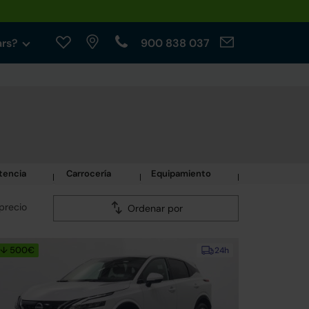
ars?
900 838 037
tencia
Carrocería
Equipamiento
precio
Ordenar por
↓ 500€
24h