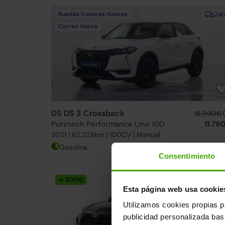
Ruedas traseras nuevas
24h
Correa nueva
DS DS 3 Crossback
15.990€
Puretech Performance Line 100
11.79
2021 | 62.228km | 100CV | Manual
Gasolina
Desde
185€
/me
Consentimiento
↓ 300€
24h
Esta página web usa cookie
Utilizamos cookies propias p
publicidad personalizada ba