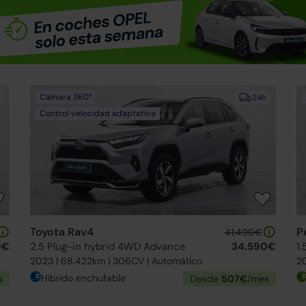
Cámara 360°
24h
Control velocidad adaptativa
Toyota Rav4
P
41.490€
0€
2.5 Plug-in hybrid 4WD Advance
34.590€
2023 | 68.422km | 306CV | Automático
20
Híbrido enchufable
s
Desde
507€
/mes