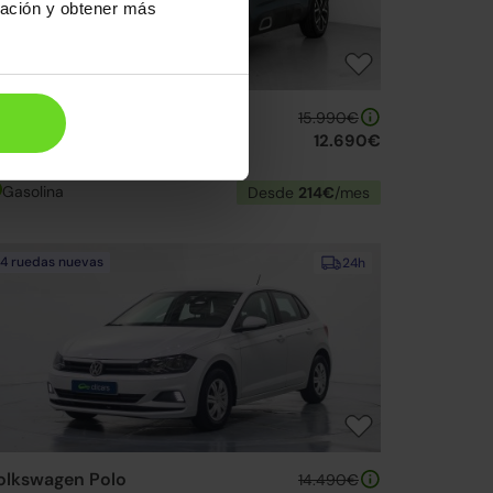
ración y obtener más
itroen C5 Aircross
15.990€
ureTech S&S Feel 130
12.690€
19 | 71.086km | 130CV | Manual
Gasolina
Desde
214€
/mes
4 ruedas nuevas
24h
olkswagen Polo
14.490€