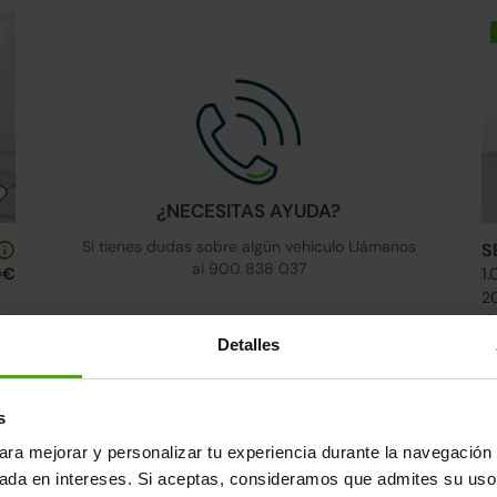
¿NECESITAS AYUDA?
Si tienes dudas sobre algún vehículo Llámanos
S
al 900 838 037
0€
1
20
s
Detalles
4 ruedas nuevas
24h
s
ara mejorar y personalizar tu experiencia durante la navegación 
sada en intereses. Si aceptas, consideramos que admites su uso