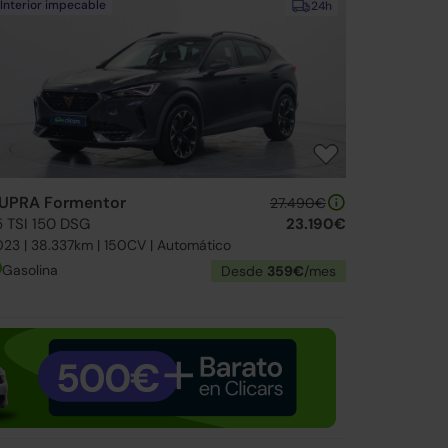
Interior impecable
24h
UPRA Formentor
27.490€
5 TSI 150 DSG
23.190€
23 | 38.337km | 150CV | Automático
Gasolina
Desde
359€
/mes