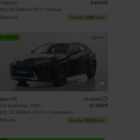
0 Edition
11.690€
18 | 39.629km | 75CV | Manual
Gasolina
Desde
218€
/mes
↓ 1.000€
24h
exus UX
29.490€
50h Business 2WD
21.390€
23 | 62.800km | 184CV | Automático
Híbrido
Desde
328€
/mes