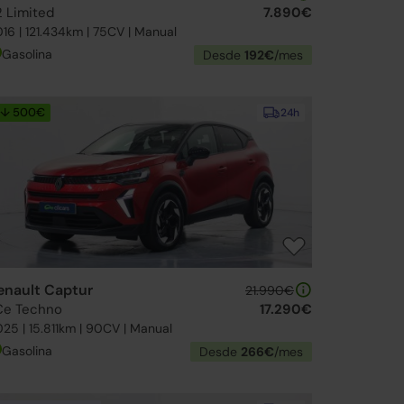
2 Limited
7.890€
16 | 121.434km | 75CV | Manual
Gasolina
Desde
192€
/mes
↓ 500€
24h
enault Captur
21.990€
Ce Techno
17.290€
25 | 15.811km | 90CV | Manual
Gasolina
Desde
266€
/mes