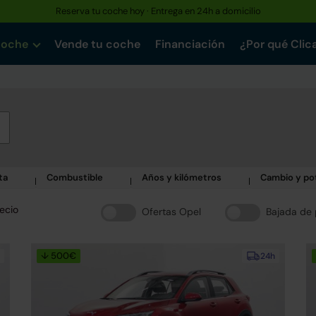
Reserva tu coche hoy · Entrega en 24h a domicilio
coche
Vende tu coche
Financiación
¿Por qué Clic
ta
Combustible
Años y kilómetros
Cambio y po
ecio
Ofertas Opel
Bajada de 
↓ 500€
24h