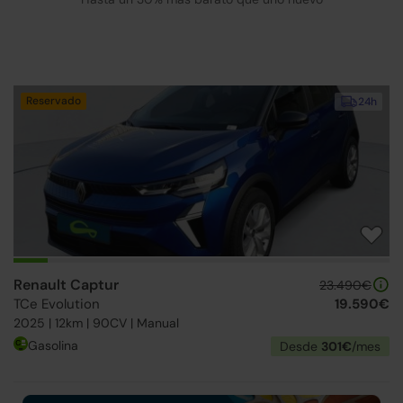
Reservado
24h
Renault Captur
23.490€
TCe Evolution
19.590€
2025 | 12km | 90CV | Manual
Gasolina
Desde
301€
/mes