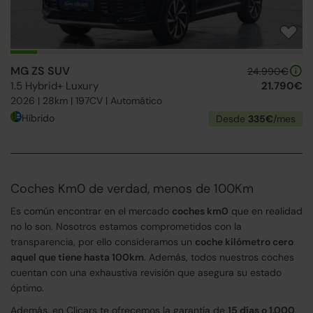
MG ZS SUV
24.990€
1.5 Hybrid+ Luxury
21.790€
2026 | 28km | 197CV | Automático
Híbrido
Desde
335€
/mes
Coches Km0 de verdad, menos de 100Km
Es común encontrar en el mercado
coches km0
que en realidad
no lo son. Nosotros estamos comprometidos con la
transparencia, por ello consideramos un
coche kilómetro cero
aquel que tiene hasta 100km
. Además, todos nuestros coches
cuentan con una exhaustiva revisión que asegura su estado
óptimo.
Además, en Clicars te ofrecemos la garantía de
15 días o 1.000