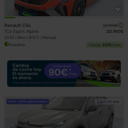
Renault Clio
23.190€
TCe Esprit Alpine
20.190€
2025 | 8km | 90CV | Manual
Gasolina
Desde
310€
/mes
km0: -34% sobre nuevo
15-20 días