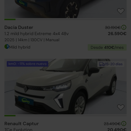
Dacia Duster
30.190€
1.2 mild hybrid Extreme 4x4 48v
26.590€
2025 | 14km | 130CV | Manual
Mild hybrid
Desde
410€
/mes
km0: -11% sobre nuevo
15-20 días
Renault Captur
23.490€
TCe Evolution
20.490€