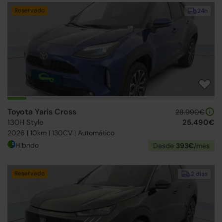
Reservado
24h
Toyota Yaris Cross
28.990€
130H Style
25.490€
2026 | 10km | 130CV | Automático
Híbrido
Desde
393€
/mes
Reservado
2 días