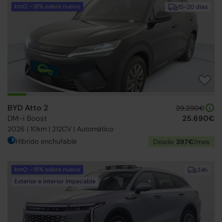
km0: -18% sobre nuevo
15-20 días
BYD Atto 2
29.290€
DM-i Boost
25.690€
2026 | 10km | 212CV | Automático
Híbrido enchufable
Desde
397€
/mes
km0: -15% sobre nuevo
24h
Exterior e interior impecable