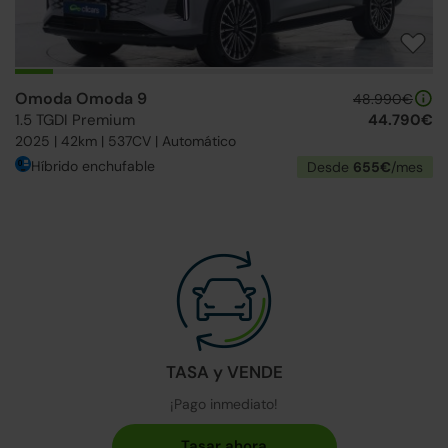
Omoda Omoda 9
48.990€
1.5 TGDI Premium
44.790€
2025 | 42km | 537CV | Automático
Híbrido enchufable
Desde
655€
/mes
TASA y VENDE
¡Pago inmediato!