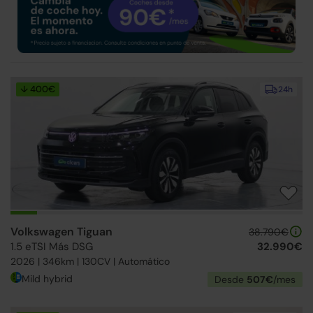
↓ 400€
24h
Volkswagen Tiguan
38.790€
1.5 eTSI Más DSG
32.990€
2026 | 346km | 130CV | Automático
Mild hybrid
Desde
507€
/mes