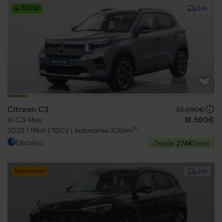
↓ 500€
24h
Citroen C3
22.990€
ë-C3 Max
18.590€
(1)
2025 | 19km | 113CV | Autonomía 326km
Eléctrico
Desde
274€
/mes
Reservado
24h