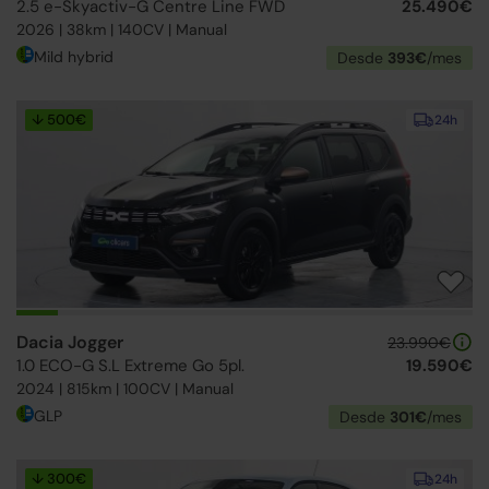
2.5 e-Skyactiv-G Centre Line FWD
25.490€
2026 | 38km | 140CV | Manual
Mild hybrid
Desde
393€
/mes
↓ 500€
24h
Dacia Jogger
23.990€
1.0 ECO-G S.L Extreme Go 5pl.
19.590€
2024 | 815km | 100CV | Manual
GLP
Desde
301€
/mes
↓ 300€
24h