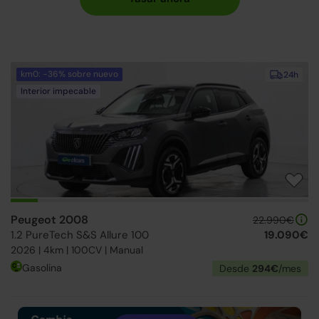
km0: -36% sobre nuevo
24h
Interior impecable
Peugeot 2008
22.990€
1.2 PureTech S&S Allure 100
19.090€
2026 | 4km | 100CV | Manual
Gasolina
Desde
294€
/mes