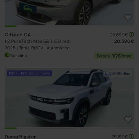
Citroen C4
23.690€
1.2 PureTech Max S&S 130 Aut.
20.590€
2025 | 7km | 130CV | Automático
Gasolina
Desde
317€
/mes
km0: -13% sobre nuevo
15-20 días
Dacia Bigster
29.190€