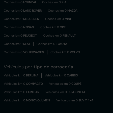
Coches km 0
HYUNDAI
Coches km 0
KIA
Coches km 0
LAND ROVER
Coches km 0
MAZDA
Coches km 0
MERCEDES
Coches km 0
MINI
Coches km 0
NISSAN
Coches km 0
OPEL
Coches km 0
PEUGEOT
Coches km 0
RENAULT
Coches km 0
SEAT
Coches km 0
TOYOTA
Coches km 0
VOLKSWAGEN
Coches km 0
VOLVO
Vehículos por
tipo de carrocería
Vehículos km 0
BERLINA
Vehículos km 0
CABRIO
Vehículos km 0
COMPACTO
Vehículos km 0
COUPÉ
Vehículos km 0
FAMILIAR
Vehículos km 0
FURGONETA
Vehículos km 0
MONOVOLUMEN
Vehículos km 0
SUV Y 4X4