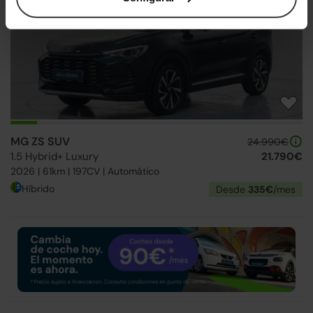
MG ZS SUV
24.990€
1.5 Hybrid+ Luxury
21.790€
2026 | 61km | 197CV | Automático
Híbrido
Desde
335€
/mes