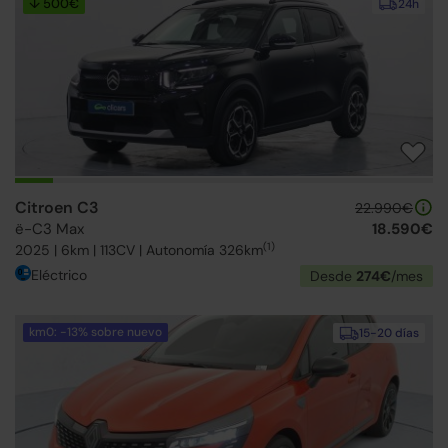
↓ 500€
24h
Citroen C3
22.990€
ë-C3 Max
18.590€
(1)
2025 | 6km | 113CV | Autonomía 326km
Eléctrico
Desde
274€
/mes
km0: -13% sobre nuevo
15-20 días