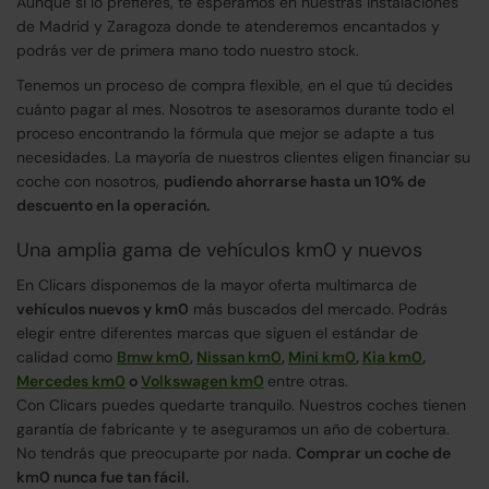
Aunque si lo prefieres, te esperamos en nuestras instalaciones
de Madrid y Zaragoza donde te atenderemos encantados y
podrás ver de primera mano todo nuestro stock.
Tenemos un proceso de compra flexible, en el que tú decides
cuánto pagar al mes. Nosotros te asesoramos durante todo el
proceso encontrando la fórmula que mejor se adapte a tus
necesidades. La mayoría de nuestros clientes eligen financiar su
coche con nosotros,
pudiendo ahorrarse hasta un 10% de
descuento en la operación.
Una amplia gama de vehículos km0 y nuevos
En Clicars disponemos de la mayor oferta multimarca de
vehículos nuevos y km0
más buscados del mercado. Podrás
elegir entre diferentes marcas que siguen el estándar de
calidad como
Bmw km0
,
Nissan km0
,
Mini km0
,
Kia km0
,
Mercedes km0
o
Volkswagen km0
entre otras.
Con Clicars puedes quedarte tranquilo. Nuestros coches tienen
garantía de fabricante y te aseguramos un año de cobertura.
No tendrás que preocuparte por nada.
Comprar un coche de
km0 nunca fue tan fácil.