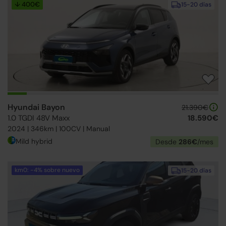
↓ 400€
15-20 días
Hyundai Bayon
21.390€
1.0 TGDI 48V Maxx
18.590€
2024 | 346km | 100CV | Manual
Mild hybrid
Desde
286€
/mes
km0: -4% sobre nuevo
15-20 días