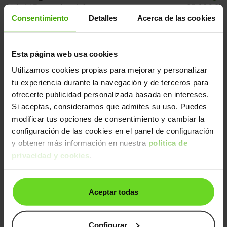
Hybrid Expression 4x2
25.690€
2026 | 10km | 156CV | Automático
Consentimiento
Detalles
Acerca de las cookies
Híbrido
Desde
396€
/mes
Esta página web usa cookies
15-20 días
Utilizamos cookies propias para mejorar y personalizar
tu experiencia durante la navegación y de terceros para
ofrecerte publicidad personalizada basada en intereses.
Si aceptas, consideramos que admites su uso. Puedes
modificar tus opciones de consentimiento y cambiar la
configuración de las cookies en el panel de configuración
y obtener más información en nuestra
política de
privacidad y cookies
.
Renault R4
33.990€
Renault 4 E-Tech Iconic autonomía confort
29.990€
(1)
2025 | 666km | 150CV | Autonomía 409km
Aceptar todas
Eléctrico
Desde
462€
/mes
Configurar
Reservado
24h