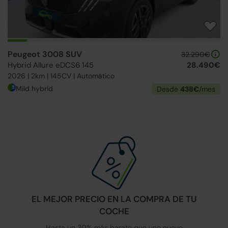
Peugeot 3008 SUV
32.290€
Hybrid Allure eDCS6 145
28.490€
2026 | 2km | 145CV | Automático
Mild hybrid
Desde
438€
/mes
EL MEJOR PRECIO EN LA COMPRA DE TU
COCHE
Hasta un 30% más barato que uno nuevo