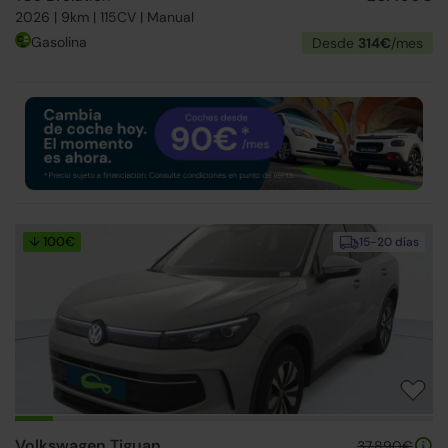
2026 | 9km | 115CV | Manual
Gasolina
Desde
314€
/mes
↓ 100€
15-20 días
Volkswagen Tiguan
37.890€