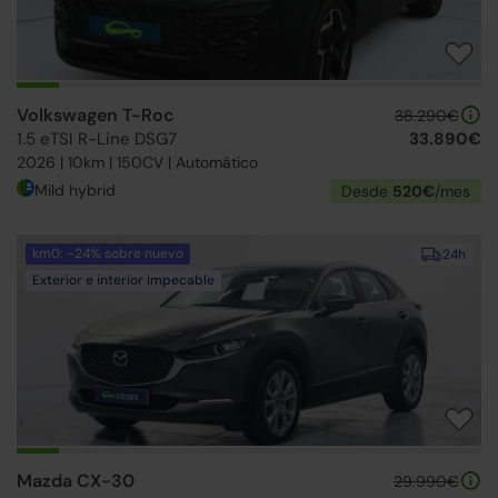
Volkswagen T-Roc
38.290€
1.5 eTSI R-Line DSG7
33.890€
2026 | 10km | 150CV | Automático
Mild hybrid
Desde
520€
/mes
km0: -24% sobre nuevo
24h
Exterior e interior impecable
Mazda CX-30
29.990€