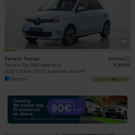
Renault Twingo
15.990€
Electric Zen R80 Batería /h
11.990€
(1)
2022 | 322km | 81CV | Autonomía 190km
Eléctrico
Desde
179€
/mes