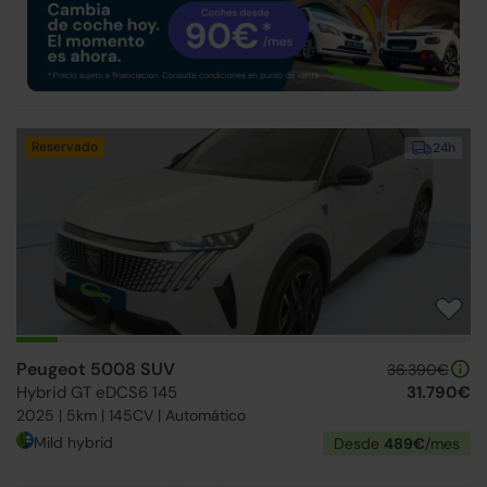
Reservado
24h
Peugeot 5008 SUV
36.390€
Hybrid GT eDCS6 145
31.790€
2025 | 5km | 145CV | Automático
Mild hybrid
Desde
489€
/mes