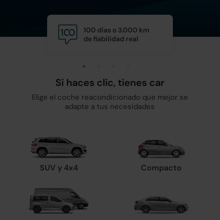
100 días o 3.000 km
Calid
de fiabilidad real
y man
Si haces clic, tienes car
Elige el coche reacondicionado que mejor se
adapte a tus necesidades
SUV y 4x4
Compacto