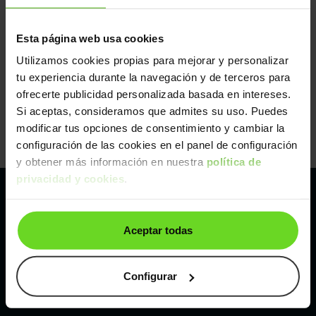
Esta página web usa cookies
Utilizamos cookies propias para mejorar y personalizar
tu experiencia durante la navegación y de terceros para
ofrecerte publicidad personalizada basada en intereses.
Si aceptas, consideramos que admites su uso. Puedes
modificar tus opciones de consentimiento y cambiar la
configuración de las cookies en el panel de configuración
y obtener más información en nuestra
política de
privacidad y cookies
.
Pertenecemos al líder europeo de
Aceptar todas
compraventa de coches online
Con sede en: España, Francia, Bélgica, Reino Unido, Austria
Configurar
e Italia.
¡Vendemos 1 coche por minuto!