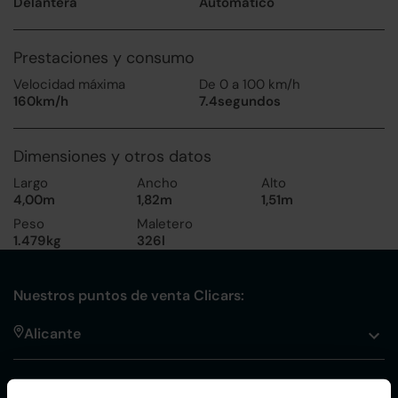
Delantera
Automático
Prestaciones y consumo
Velocidad máxima
De 0 a 100 km/h
160km/h
7.4segundos
Dimensiones y otros datos
Largo
Ancho
Alto
4,00m
1,82m
1,51m
Peso
Maletero
1.479kg
326l
Nuestros puntos de venta Clicars:
Alicante
Córdoba