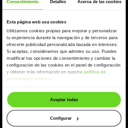
Consentimiento
Detalles
Acerca de las cookies
Madrid
Esta página web usa cookies
Utilizamos cookies propias para mejorar y personalizar
Málaga
tu experiencia durante la navegación y de terceros para
ofrecerte publicidad personalizada basada en intereses.
Valencia
Si aceptas, consideramos que admites su uso. Puedes
modificar tus opciones de consentimiento y cambiar la
configuración de las cookies en el panel de configuración
Zaragoza
y obtener más información en nuestra
política de
privacidad y cookies
.
Ver Alpine A290 de segunda mano y ocasión
Alpine A290 de segunda mano y ocasión
Aceptar todas
Coches de
segunda mano y ocasión por
localización
Configurar
Coches de segunda mano y ocasión
ALBACETE