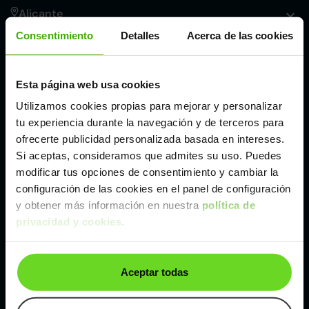
Alicante
Consentimiento
Detalles
Acerca de las cookies
Córdoba
Esta página web usa cookies
Madrid
Utilizamos cookies propias para mejorar y personalizar
tu experiencia durante la navegación y de terceros para
Málaga
ofrecerte publicidad personalizada basada en intereses.
Si aceptas, consideramos que admites su uso. Puedes
modificar tus opciones de consentimiento y cambiar la
Valencia
configuración de las cookies en el panel de configuración
y obtener más información en nuestra
política de
privacidad y cookies
.
Zaragoza
Ver Dacia Lodgy de segunda mano y ocasión
Aceptar todas
Dacia Lodgy de segunda mano y ocasión