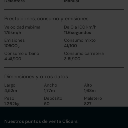
Delantera
Manual
Prestaciones, consumo y emisiones
Velocidad máxima
De 0 a 100 km/h
175km/h
11.6segundos
Emisiones
Consumo mixto
105CO
4l/100
2
Consumo urbano
Consumo carretera
4.4l/100
3.8l/100
Dimensiones y otros datos
Largo
Ancho
Alto
4,52m
1,77m
1,68m
Peso
Depósito
Maletero
1.262kg
50l
827l
Nuestros puntos de venta Clicars: