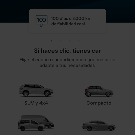
100 días o 3.000 km
Calid
de fiabilidad real
y man
Si haces clic, tienes car
Elige el coche reacondicionado que mejor se
adapte a tus necesidades
SUV y 4x4
Compacto