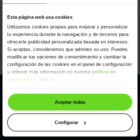
Esta página web usa cookies
Utilizamos cookies propias para mejorar y personalizar
tu experiencia durante la navegación y de terceros para
ofrecerte publicidad personalizada basada en intereses.
Si aceptas, consideramos que admites su uso. Puedes
modificar tus opciones de consentimiento y cambiar la
configuración de las cookies en el panel de configuración
y obtener más información en nuestra
política de
privacidad y cookies
.
Pertenecemos al líder europeo de
Aceptar todas
compraventa de coches online
Con sede en: España, Francia, Bélgica, Reino Unido, Austria
Configurar
e Italia.
¡Vendemos 1 coche por minuto!