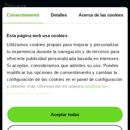
Alicante
Consentimiento
Detalles
Acerca de las cookies
Córdoba
Esta página web usa cookies
Madrid
Utilizamos cookies propias para mejorar y personalizar
tu experiencia durante la navegación y de terceros para
Málaga
ofrecerte publicidad personalizada basada en intereses.
Si aceptas, consideramos que admites su uso. Puedes
modificar tus opciones de consentimiento y cambiar la
Valencia
configuración de las cookies en el panel de configuración
y obtener más información en nuestra
política de
privacidad y cookies
.
Zaragoza
Ver Hyundai i30 de segunda mano y ocasión
Aceptar todas
Hyundai i30 de segunda mano y ocasión