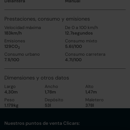
Delantera
Manual
Prestaciones, consumo y emisiones
Velocidad máxima
De 0 a 100 km/h
183km/h
12.7segundos
Emisiones
Consumo mixto
129CO
5.6l/100
2
Consumo urbano
Consumo carretera
7.1l/100
4.7l/100
Dimensiones y otros datos
Largo
Ancho
Alto
4,30m
1,78m
1,47m
Peso
Depósito
Maletero
1.179kg
53l
378l
Nuestros puntos de venta Clicars: