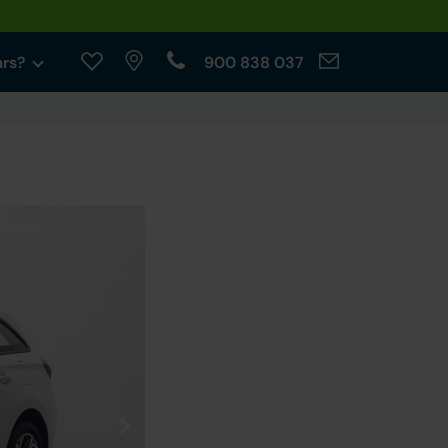
ars?
900 838 037