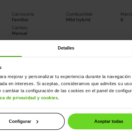
Carrocería
Combustible
Marc
Familiar
Mild hybrid
6
Cambio
Manual
Detalles
nsumo y emisiones
De 0 a 100 km/h
Emisiones
Cons
11.4segundos
102CO
5.4l/
s
2
Consumo carretera
ara mejorar y personalizar tu experiencia durante la navegación 
4.9l/100
sada en intereses. Si aceptas, consideramos que admites su uso
 cambiar la configuración de las cookies en el panel de configu
ros datos
ica de privacidad y cookies
.
cho
Alto
Peso
Depósito
80m
1,46m
1.241kg
50l
Configurar
Aceptar todas