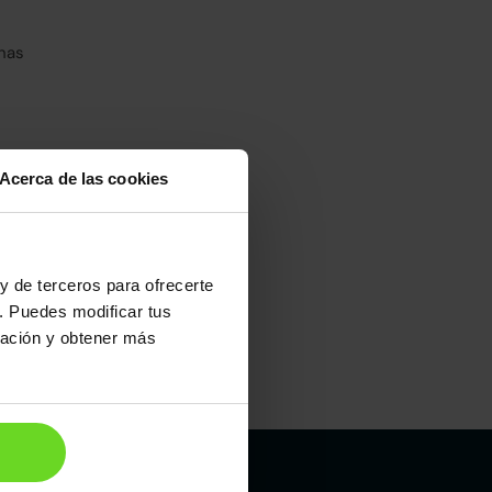
has
Acerca de las cookies
umo mixto
100
y de terceros para ofrecerte
. Puedes modificar tus
ración y obtener más
Maletero
602l