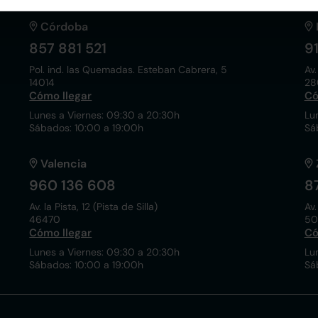
Córdoba
857 881 521
9
Pol. ind. las Quemadas. Esteban Cabrera, 5
Av.
14014
28
Cómo llegar
Có
Lunes a Viernes: 09:30 a 20:30h
Lu
Sábados: 10:00 a 19:00h
Sá
Valencia
960 136 608
8
Av. la Pista, 12 (Pista de Silla)
Av.
46470
50
Cómo llegar
Có
Lunes a Viernes: 09:30 a 20:30h
Lu
Sábados: 10:00 a 19:00h
Sá