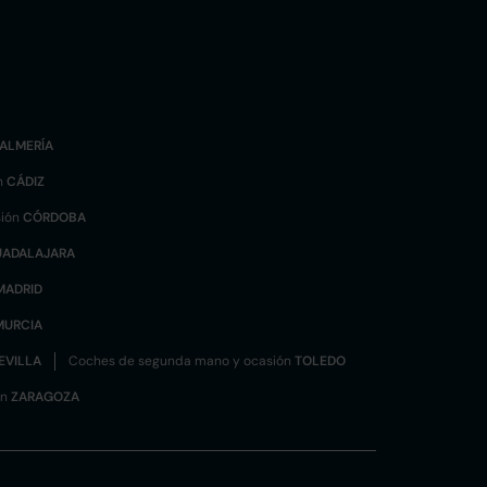
ALMERÍA
n
CÁDIZ
sión
CÓRDOBA
UADALAJARA
MADRID
MURCIA
EVILLA
Coches de segunda mano y ocasión
TOLEDO
ón
ZARAGOZA