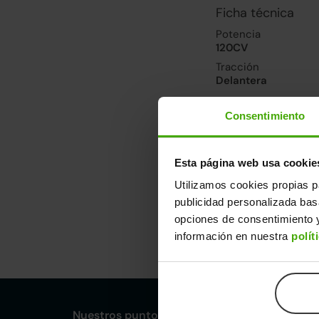
Ficha técnica
Potencia
120CV
Tracción
Delantera
Consentimiento
Prestaciones, co
Velocidad máxima
188km/h
Esta página web usa cookie
Consumo urbano
Utilizamos cookies propias p
6.5l/100
publicidad personalizada ba
opciones de consentimiento y
Dimensiones y ot
información en nuestra
polít
Largo
An
4,59m
1,
Nuestros puntos de venta Clicars: