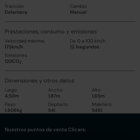
Tracción
Cambio
Delantera
Manual
Prestaciones, consumo y emisiones
Velocidad máxima
De 0 a 100 km/h
175km/h
12.1segundos
Emisiones
120CO
2
Dimensiones y otros datos
Largo
Ancho
Alto
4,50m
1,87m
1,65m
Peso
Depósito
Maletero
1.606kg
54l
546l
Nuestros puntos de venta Clicars: