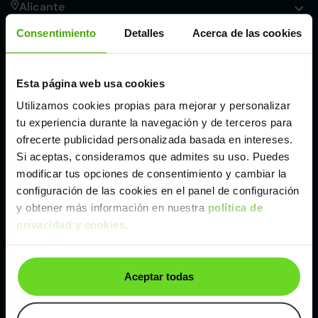
Alicante
Consentimiento
Detalles
Acerca de las cookies
Córdoba
Esta página web usa cookies
Madrid
Utilizamos cookies propias para mejorar y personalizar
tu experiencia durante la navegación y de terceros para
Málaga
ofrecerte publicidad personalizada basada en intereses.
Si aceptas, consideramos que admites su uso. Puedes
modificar tus opciones de consentimiento y cambiar la
Valencia
configuración de las cookies en el panel de configuración
y obtener más información en nuestra
política de
Zaragoza
privacidad y cookies
.
Ver Hyundai Tucson de segunda mano y ocasión
Aceptar todas
Hyundai Tucson de segunda mano y ocasión