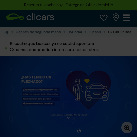
Reserva tu coche hoy · Entrega en 24h a domicilio
Coches de segunda mano
Hyundai
Tucson
1.6 CRDI Klass 4
El coche que buscas ya no está disponible
Creemos que podrían interesarte estos otros
1/1