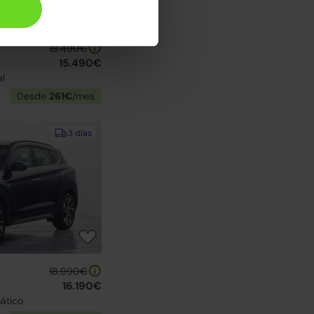
18.490€
15.490€
al
Desde
261€
/mes
3 días
18.990€
16.190€
ático