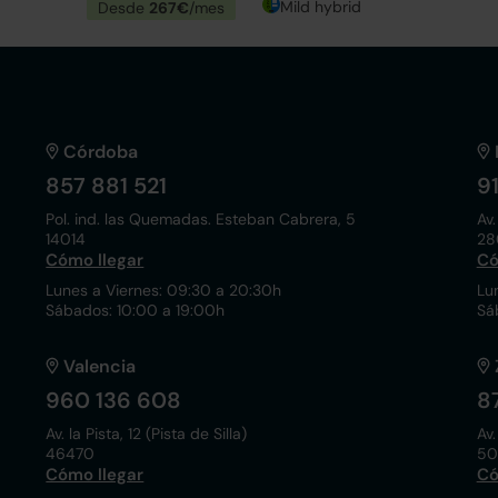
Mild hybrid
Desde
267€
/mes
Córdoba
857 881 521
9
Pol. ind. las Quemadas. Esteban Cabrera, 5
Av.
14014
28
Cómo llegar
Có
Lunes a Viernes: 09:30 a 20:30h
Lu
Sábados: 10:00 a 19:00h
Sá
Valencia
960 136 608
8
Av. la Pista, 12 (Pista de Silla)
Av.
46470
50
Cómo llegar
Có