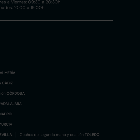
nes a Viernes: 09:30 a 20:30h
bados: 10:00 a 19:00h
ALMERÍA
n
CÁDIZ
sión
CÓRDOBA
UADALAJARA
MADRID
MURCIA
EVILLA
Coches de segunda mano y ocasión
TOLEDO