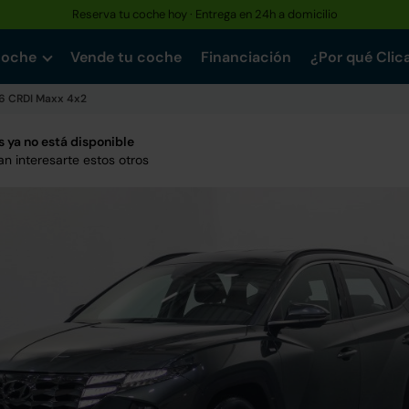
Reserva tu coche hoy · Entrega en 24h a domicilio
Hasta un 30% más barato que uno nuevo · Garantía de hasta 3 años
coche
Vende tu coche
Financiación
¿Por qué Clic
.6 CRDI Maxx 4x2
 ya no está disponible
n interesarte estos otros