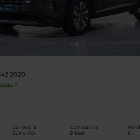
1/10
n
4x2 2020
€/
mes
Carrocería
Combustible
Marc
SUV y 4X4
Diésel
6