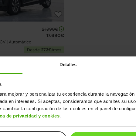
21.990€
17.690€
5CV | Automático
Desde
273€
/mes
elección de Hyundai Tucson
Detalles
uentra el modelo que mejor se adapta a ti.
son
s
ara mejorar y personalizar tu experiencia durante la navegación 
↓ 200€
3 días
sada en intereses. Si aceptas, consideramos que admites su uso
 cambiar la configuración de las cookies en el panel de configu
ica de privacidad y cookies
.