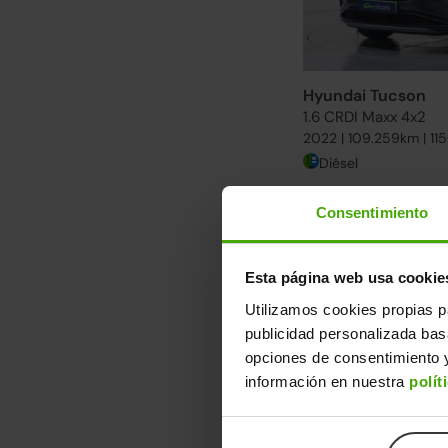
Hyundai Tucson
1.6 CRDI Maxx 4x2
2022 | 109.259km | 11
Diésel
Descubre otra s
Consentimiento
Desde 255€/mes. Enc
Ver más Hyundai Tuc
Esta página web usa cookie
Utilizamos cookies propias p
↓ 300€
publicidad personalizada ba
opciones de consentimiento y
información en nuestra
polít