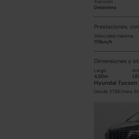
Tracción
Delantera
Prestaciones, co
Velocidad máxima
175km/h
Dimensiones y ot
Largo
An
4,50m
1,
Hyundai Tucson 
Desde 273€/mes. Enc