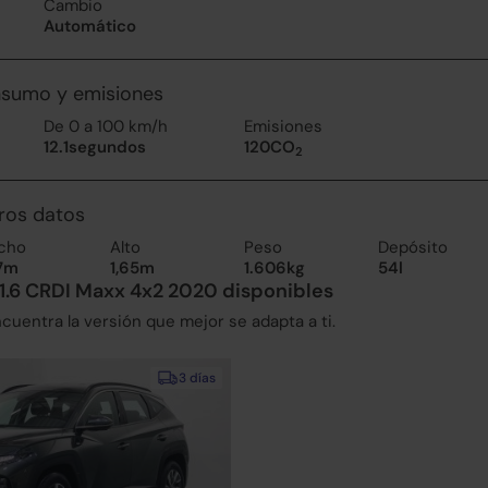
Cambio
Automático
nsumo y emisiones
De 0 a 100 km/h
Emisiones
12.1segundos
120CO
2
ros datos
cho
Alto
Peso
Depósito
87m
1,65m
1.606kg
54l
1.6 CRDI Maxx 4x2 2020 disponibles
uentra la versión que mejor se adapta a ti.
3 días