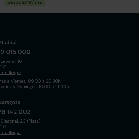
Desde
271€
/mes
Madrid
19 015 000
 Laboral, 10
021
mo llegar
nes a Viernes: 09:00 a 20:30h
bados y Domingos: 10:00 a 19:00h
Zaragoza
76 142 002
 Diagonal, 20 (Plaza)
197
mo llegar