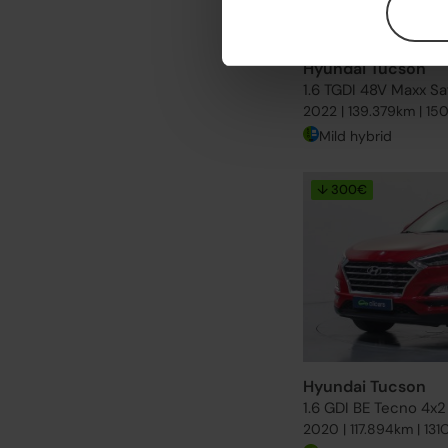
Hyundai Tucson
1.6 TGDI 48V Maxx Sa
2022 | 139.379km | 15
Mild hybrid
↓ 300€
Hyundai Tucson
1.6 GDI BE Tecno 4x2
2020 | 117.894km | 131