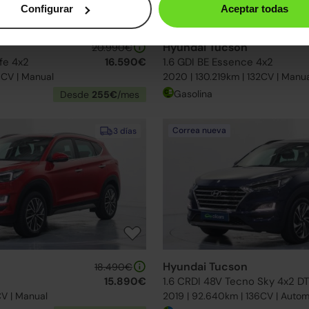
Configurar
Aceptar todas
Hyundai Tucson
20.990€
fe 4x2
16.590€
1.6 GDI BE Essence 4x2
0CV | Manual
2020 | 130.219km | 132CV | Manu
Gasolina
Desde
255€
/mes
Correa nueva
3 días
Hyundai Tucson
18.490€
15.890€
1.6 CRDI 48V Tecno Sky 4x2 DT
CV | Manual
2019 | 92.640km | 136CV | Autom