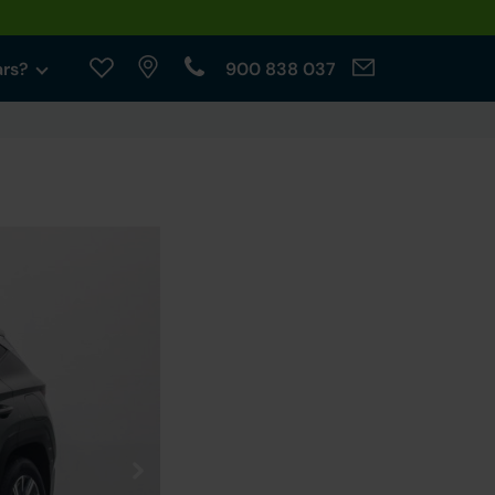
ars?
900 838 037