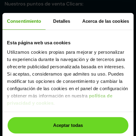
Nuestros puntos de venta Clicars:
Alicante
Consentimiento
Detalles
Acerca de las cookies
Córdoba
Esta página web usa cookies
Utilizamos cookies propias para mejorar y personalizar
Madrid
tu experiencia durante la navegación y de terceros para
ofrecerte publicidad personalizada basada en intereses.
Málaga
Si aceptas, consideramos que admites su uso. Puedes
modificar tus opciones de consentimiento y cambiar la
configuración de las cookies en el panel de configuración
Valencia
y obtener más información en nuestra
política de
privacidad y cookies
.
Zaragoza
Aceptar todas
Ver Maserati Ghibli de segunda mano y ocasión