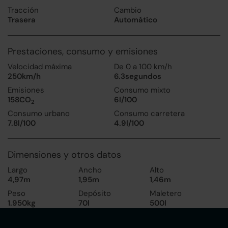
Tracción
Cambio
Trasera
Automático
Prestaciones, consumo y emisiones
Velocidad máxima
De 0 a 100 km/h
250km/h
6.3segundos
Emisiones
Consumo mixto
158CO
6l/100
2
Consumo urbano
Consumo carretera
7.8l/100
4.9l/100
Dimensiones y otros datos
Largo
Ancho
Alto
4,97m
1,95m
1,46m
Peso
Depósito
Maletero
1.950kg
70l
500l