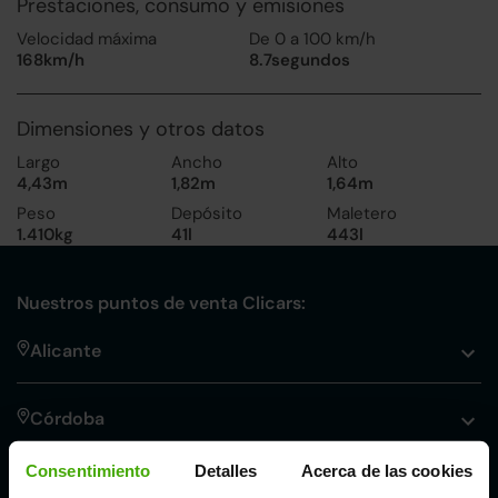
Prestaciones, consumo y emisiones
Velocidad máxima
De 0 a 100 km/h
168km/h
8.7segundos
Dimensiones y otros datos
Largo
Ancho
Alto
4,43m
1,82m
1,64m
Peso
Depósito
Maletero
1.410kg
41l
443l
Nuestros puntos de venta Clicars:
Alicante
Córdoba
Consentimiento
Detalles
Acerca de las cookies
Madrid