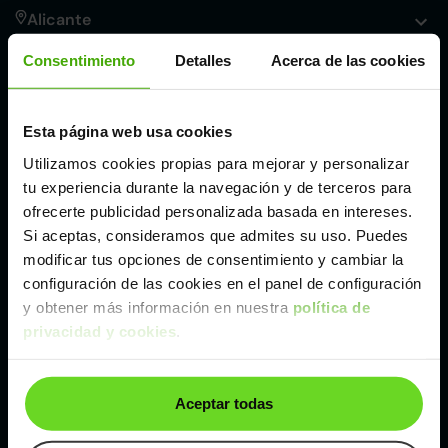
Alicante
Consentimiento
Detalles
Acerca de las cookies
Córdoba
Esta página web usa cookies
Madrid
Utilizamos cookies propias para mejorar y personalizar
tu experiencia durante la navegación y de terceros para
Málaga
ofrecerte publicidad personalizada basada en intereses.
Si aceptas, consideramos que admites su uso. Puedes
modificar tus opciones de consentimiento y cambiar la
Valencia
configuración de las cookies en el panel de configuración
y obtener más información en nuestra
política de
Zaragoza
privacidad y cookies
.
Ver Mitsubishi Eclipse Cross de segunda mano y
Aceptar todas
ocasión
Mitsubishi Eclipse Cross de segunda mano y ocasión