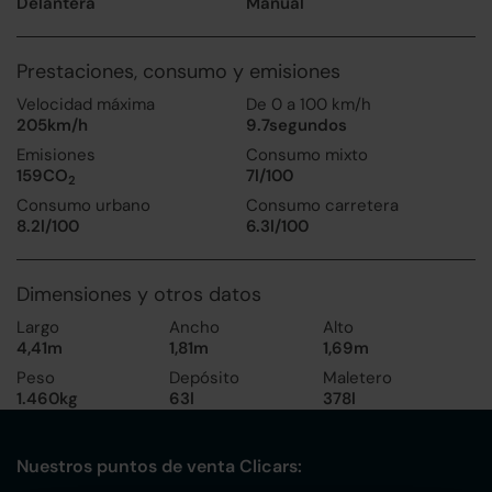
Delantera
Manual
Prestaciones, consumo y emisiones
Velocidad máxima
De 0 a 100 km/h
205km/h
9.7segundos
Emisiones
Consumo mixto
159CO
7l/100
2
Consumo urbano
Consumo carretera
8.2l/100
6.3l/100
Dimensiones y otros datos
Largo
Ancho
Alto
4,41m
1,81m
1,69m
Peso
Depósito
Maletero
1.460kg
63l
378l
Nuestros puntos de venta Clicars: