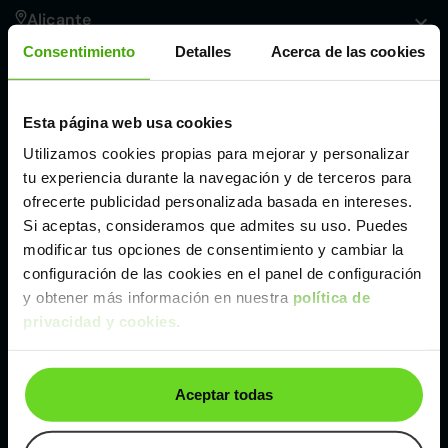
Alicante
Consentimiento
Detalles
Acerca de las cookies
Córdoba
Esta página web usa cookies
Madrid
Utilizamos cookies propias para mejorar y personalizar
tu experiencia durante la navegación y de terceros para
Málaga
ofrecerte publicidad personalizada basada en intereses.
Si aceptas, consideramos que admites su uso. Puedes
modificar tus opciones de consentimiento y cambiar la
Valencia
configuración de las cookies en el panel de configuración
y obtener más información en nuestra
política de
privacidad y cookies
.
Zaragoza
Ver Audi A3 de segunda mano y ocasión
Aceptar todas
Audi A3 de segunda mano y ocasión