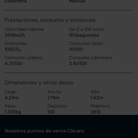
Delantera
Manual
Prestaciones, consumo y emisiones
Velocidad máxima
De 0 a 100 km/h
200km/h
10.5segundos
Emisiones
Consumo mixto
105CO
4l/100
2
Consumo urbano
Consumo carretera
4.7l/100
3.6l/100
Dimensiones y otros datos
Largo
Ancho
Alto
4,24m
1,78m
1,42m
Peso
Depósito
Maletero
1.305kg
50l
365l
Nuestros puntos de venta Clicars: