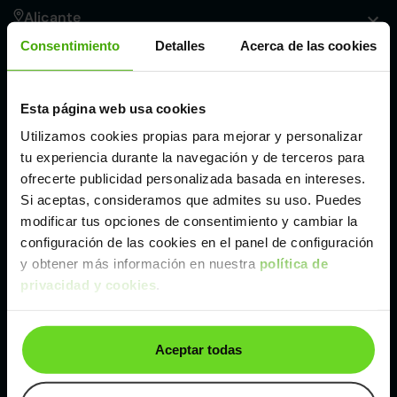
Alicante
Consentimiento
Detalles
Acerca de las cookies
Córdoba
Esta página web usa cookies
Madrid
Utilizamos cookies propias para mejorar y personalizar
tu experiencia durante la navegación y de terceros para
Málaga
ofrecerte publicidad personalizada basada en intereses.
Si aceptas, consideramos que admites su uso. Puedes
modificar tus opciones de consentimiento y cambiar la
Valencia
configuración de las cookies en el panel de configuración
y obtener más información en nuestra
política de
privacidad y cookies
.
Zaragoza
Ver Audi A3 de segunda mano y ocasión
Aceptar todas
Audi A3 de segunda mano y ocasión