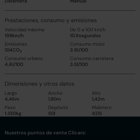
Delantera
Manual
Prestaciones, consumo y emisiones
Velocidad máxima
De 0 a 100 km/h
198km/h
10.9segundos
Emisiones
Consumo mixto
104CO
3.9l/100
2
Consumo urbano
Consumo carretera
4.6l/100
3.5l/100
Dimensiones y otros datos
Largo
Ancho
Alto
4,46m
1,80m
1,42m
Peso
Depósito
Maletero
1.350kg
50l
425l
Nuestros puntos de venta Clicars: