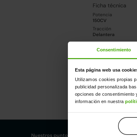
Ficha técnica
Potencia
150CV
Tracción
Delantera
Consentimiento
Prestaciones, co
Velocidad máxima
220km/h
Esta página web usa cookie
Consumo urbano
Utilizamos cookies propias p
6.2l/100
publicidad personalizada ba
opciones de consentimiento y
Dimensiones y ot
información en nuestra
polít
Largo
An
4,31m
1,
Nuestros puntos de venta Clicars: