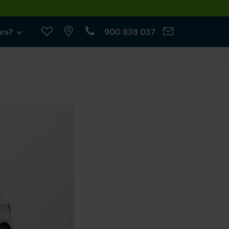
ars?
900 838 037