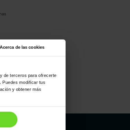
has
Acerca de las cookies
umo mixto
0
y de terceros para ofrecerte
. Puedes modificar tus
ración y obtener más
Maletero
380l