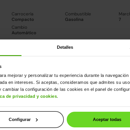
Carrocería
Combustible
Marc
Compacto
Gasolina
7
Cambio
Automático
Detalles
nsumo y emisiones
De 0 a 100 km/h
Emisiones
Cons
8.2segundos
114CO
5l/10
s
2
Consumo carretera
ara mejorar y personalizar tu experiencia durante la navegación 
4.3l/100
sada en intereses. Si aceptas, consideramos que admites su uso
 cambiar la configuración de las cookies en el panel de configu
ros datos
ica de privacidad y cookies
.
cho
Alto
Peso
Depósito
79m
1,43m
1.240kg
50l
Configurar
Aceptar todas