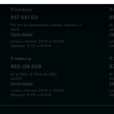
Córdoba
857 881 521
9
Pol. ind. las Quemadas. Esteban Cabrera, 5
Av.
14014
28
Cómo llegar
Có
Lunes a Viernes: 09:30 a 20:30h
Lu
Sábados: 10:00 a 19:00h
Sá
Valencia
960 136 608
8
Av. la Pista, 12 (Pista de Silla)
Av.
46470
50
Cómo llegar
Có
Lunes a Viernes: 09:30 a 20:30h
Lu
Sábados: 10:00 a 19:00h
Sá