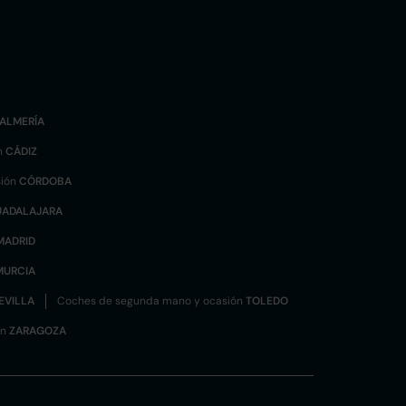
ALMERÍA
n
CÁDIZ
sión
CÓRDOBA
UADALAJARA
MADRID
MURCIA
EVILLA
Coches de segunda mano y ocasión
TOLEDO
ón
ZARAGOZA