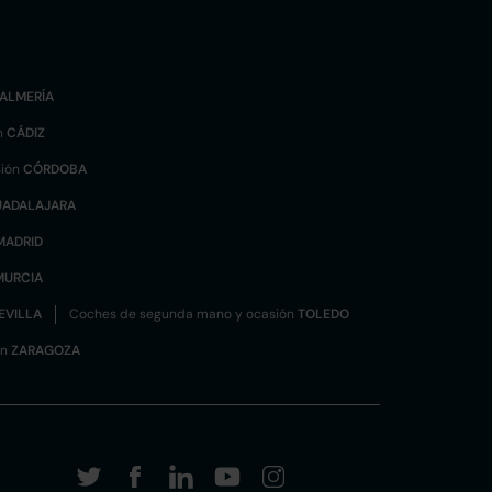
ALMERÍA
n
CÁDIZ
sión
CÓRDOBA
UADALAJARA
MADRID
MURCIA
EVILLA
Coches de segunda mano y ocasión
TOLEDO
ón
ZARAGOZA