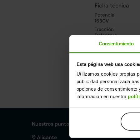
Ficha técnica
Potencia
163CV
Tracción
Delantera
Consentimiento
Prestaciones, co
Velocidad máxima
Esta página web usa cookie
223km/h
Utilizamos cookies propias p
publicidad personalizada ba
Dimensiones y ot
opciones de consentimiento y
información en nuestra
polít
Largo
An
4,76m
1,
Nuestros puntos de venta Clicars:
Alicante