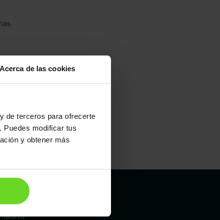
has
Acerca de las cookies
y de terceros para ofrecerte
. Puedes modificar tus
ración y obtener más
Maletero
495l
Madrid