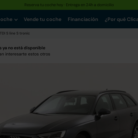
Reserva tu coche hoy · Entrega en 24h a domicilio
coche
Vende tu coche
Financiación
¿Por qué Clic
DI S line S tronic
 ya no está disponible
n interesarte estos otros