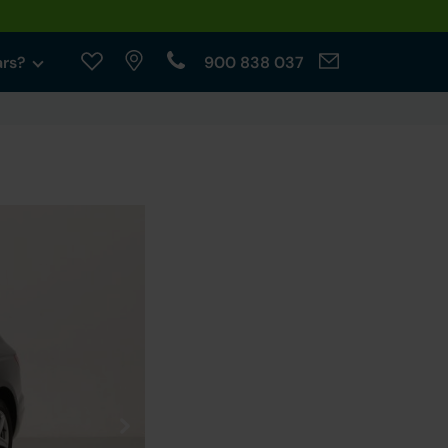
ars?
900 838 037