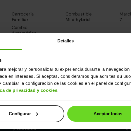
Carrocería
Combustible
Marc
Familiar
Mild hybrid
7
Cambio
Automático
Detalles
nsumo y emisiones
De 0 a 100 km/h
s
8.5segundos
ara mejorar y personalizar tu experiencia durante la navegación 
sada en intereses. Si aceptas, consideramos que admites su uso
ros datos
 cambiar la configuración de las cookies en el panel de configu
ica de privacidad y cookies
.
cho
Alto
Peso
Depósito
85m
1,44m
1.615kg
54l
Configurar
Aceptar todas
Córdoba