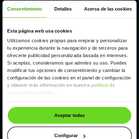
Consentimiento
Detalles
Acerca de las cookies
Córdoba
Madrid
Esta página web usa cookies
Utilizamos cookies propias para mejorar y personalizar
tu experiencia durante la navegación y de terceros para
Málaga
ofrecerte publicidad personalizada basada en intereses.
Si aceptas, consideramos que admites su uso. Puedes
Valencia
modificar tus opciones de consentimiento y cambiar la
configuración de las cookies en el panel de configuración
y obtener más información en nuestra
política de
Zaragoza
privacidad y cookies
.
Ver BMW X5 de segunda mano y ocasión
Aceptar todas
BMW X5 de segunda mano y ocasión
Configurar
Coches de
segunda mano y ocasión por