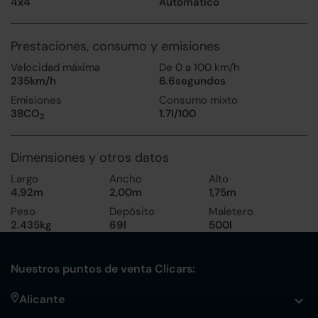
4x4
Automático
Prestaciones, consumo y emisiones
Velocidad máxima
De 0 a 100 km/h
235km/h
6.6segundos
Emisiones
Consumo mixto
38CO
1.7l/100
2
Dimensiones y otros datos
Largo
Ancho
Alto
4,92m
2,00m
1,75m
Peso
Depósito
Maletero
2.435kg
69l
500l
Nuestros puntos de venta Clicars:
Alicante