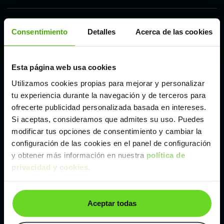
Córdoba
Consentimiento
Detalles
Acerca de las cookies
Madrid
Esta página web usa cookies
Utilizamos cookies propias para mejorar y personalizar
Málaga
tu experiencia durante la navegación y de terceros para
ofrecerte publicidad personalizada basada en intereses.
Valencia
Si aceptas, consideramos que admites su uso. Puedes
modificar tus opciones de consentimiento y cambiar la
configuración de las cookies en el panel de configuración
Zaragoza
y obtener más información en nuestra
política de
privacidad y cookies
.
Modelos de coches de segunda mano y ocasión
BYD
Aceptar todas
BYD Atto 2
BYD Atto 3