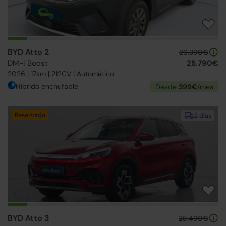
BYD Atto 2
29.390€
DM-i Boost
25.790€
2026 | 17km | 212CV | Automático
Híbrido enchufable
Desde
399€
/mes
Reservado
2 días
BYD Atto 3
28.490€