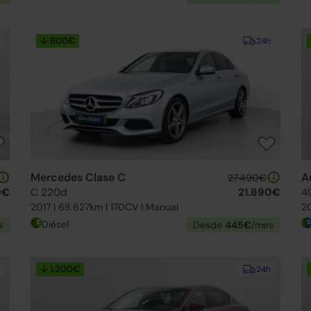
↓ 600€
24h
Mercedes Clase C
A
27.490€
0€
C 220d
21.890€
4
2017 | 68.627km | 170CV | Manual
20
Diésel
s
Desde
445€
/mes
↓ 1.200€
24h