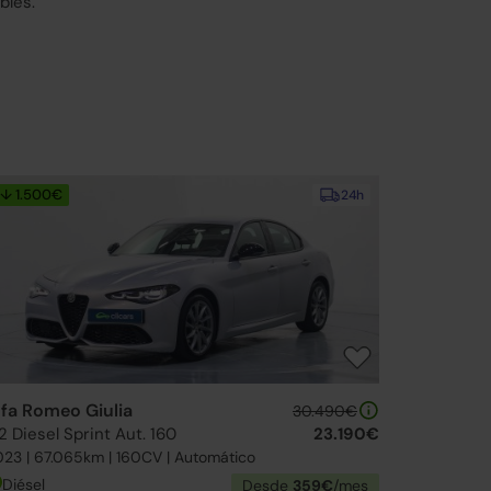
bles.
↓ 1.500€
24h
lfa Romeo Giulia
30.490€
2 Diesel Sprint Aut. 160
23.190€
23 | 67.065km | 160CV | Automático
Diésel
Desde
359€
/mes