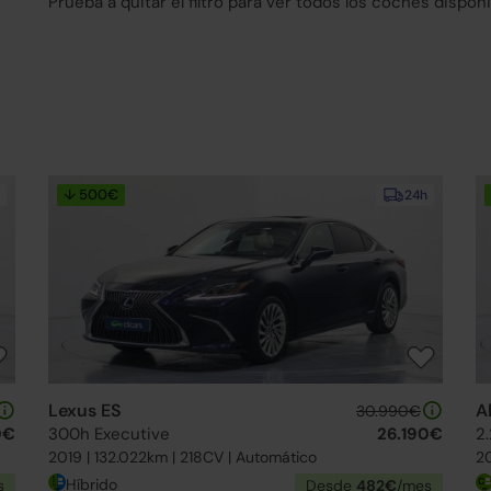
Prueba a quitar el filtro para ver todos los coches disponi
↓ 500€
24h
Lexus ES
A
30.990€
0€
300h Executive
26.190€
2.
2019 | 132.022km | 218CV | Automático
20
Híbrido
s
Desde
482€
/mes