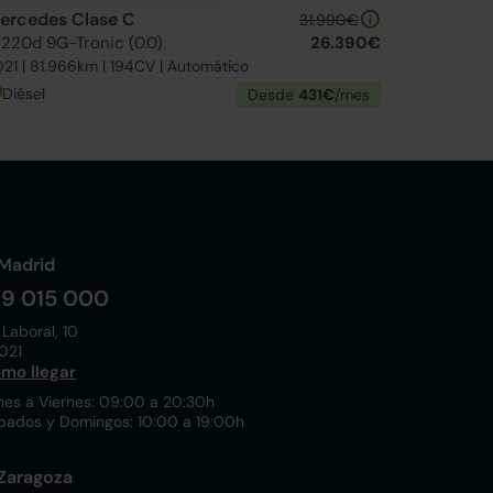
ercedes Clase C
31.990€
 220d 9G-Tronic (0.0)
26.390€
21 | 81.966km | 194CV | Automático
Diésel
Desde
431€
/mes
Madrid
19 015 000
 Laboral, 10
021
mo llegar
nes a Viernes: 09:00 a 20:30h
bados y Domingos: 10:00 a 19:00h
Zaragoza