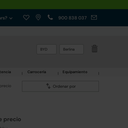
ars?
900 838 037
BYD
Berlina
tencia
Carrocería
Equipamiento
precio
Ordenar por
e precio