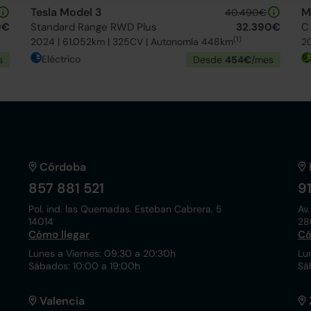
Tesla Model 3
M
40.490€
0€
Standard Range RWD Plus
32.390€
C
(1)
2024 | 61.052km | 325CV | Autonomía 448km
20
Eléctrico
s
Desde
454€
/mes
Córdoba
857 881 521
9
Pol. ind. las Quemadas. Esteban Cabrera, 5
Av.
14014
28
Cómo llegar
Có
Lunes a Viernes: 09:30 a 20:30h
Lu
Sábados: 10:00 a 19:00h
Sá
Valencia