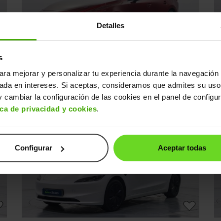
Detalles
s
Mazda Mazda3
M
20.490€
ara mejorar y personalizar tu experiencia durante la navegación 
0€
Sedán 2.0 e-Skyactiv-G Evolution Aut.
16.190€
C
sada en intereses. Si aceptas, consideramos que admites su uso
2020 | 137.084km | 122CV | Automático
20
 cambiar la configuración de las cookies en el panel de configu
Mild hybrid
s
Desde
271€
/mes
ica de privacidad y cookies
.
↓ 1.500€
24h
Configurar
Aceptar todas