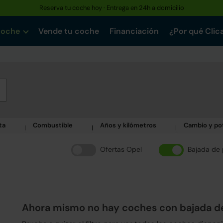
Reserva tu coche hoy · Entrega en 24h a domicilio
coche
Vende tu coche
Financiación
¿Por qué Clic
ta
Combustible
Años y kilómetros
Cambio y po
Ofertas Opel
Bajada de 
Ahora mismo no hay coches con bajada d