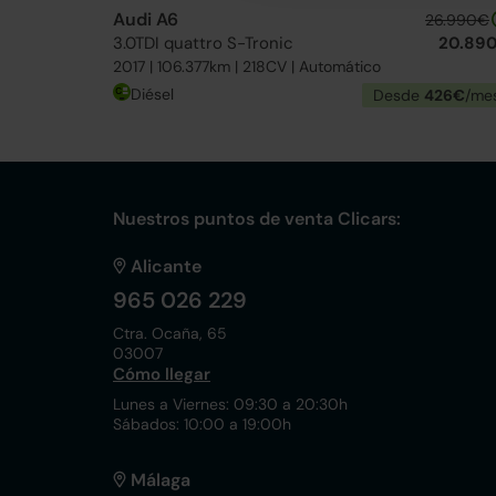
Audi A6
26.990€
3.0TDI quattro S-Tronic
20.89
2017 | 106.377km | 218CV | Automático
Diésel
Desde
426€
/me
Nuestros puntos de venta Clicars:
Alicante
965 026 229
Ctra. Ocaña, 65
03007
Cómo llegar
Lunes a Viernes: 09:30 a 20:30h
Sábados: 10:00 a 19:00h
Málaga