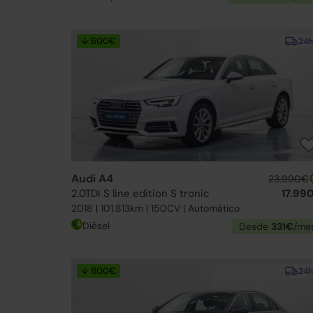
↓ 600€
24h
Audi A4
23.990€
2.0TDI S line edition S tronic
17.99
2018 | 101.813km | 150CV | Automático
Diésel
Desde
331€
/me
↓ 800€
24h