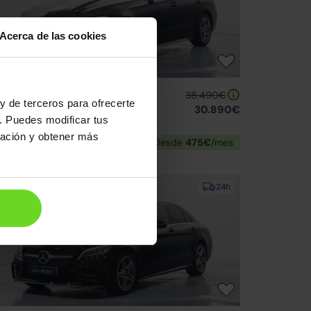
Acerca de las cookies
ercedes Clase C
38.490€
y de terceros para ofrecerte
 200 9G-Tronic
30.890€
. Puedes modificar tus
22 | 51.174km | 204CV | Automático
ración y obtener más
Mild hybrid
Desde
475€
/mes
↓ 1.000€
24h