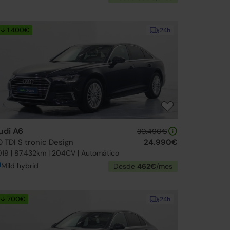
↓ 1.400€
24h
udi A6
30.490€
0 TDI S tronic Design
24.990€
19 | 87.432km | 204CV | Automático
Mild hybrid
Desde
462€
/mes
↓ 700€
24h