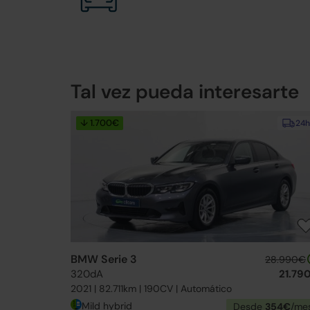
Tal vez pueda interesarte
↓ 1.700€
24h
BMW Serie 3
28.990€
320dA
21.79
2021 | 82.711km | 190CV | Automático
Mild hybrid
Desde
354€
/me