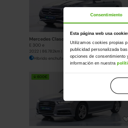
Consentimiento
Esta página web usa cookie
Mercedes Clase E
40.490€
Utilizamos cookies propias p
E 300 e
32.29
publicidad personalizada ba
2022 | 86.782km | 320CV | Automático
opciones de consentimiento y
Híbrido enchufable
Desde
496€
/me
información en nuestra
polít
↓ 600€
24h