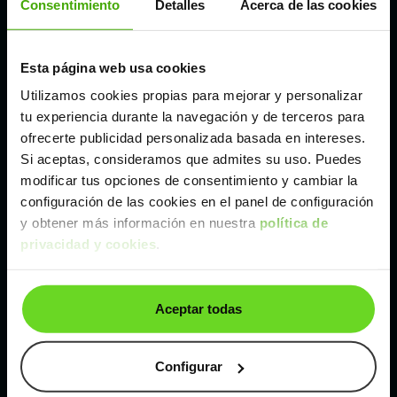
Consentimiento
Detalles
Acerca de las cookies
Madrid
Esta página web usa cookies
Utilizamos cookies propias para mejorar y personalizar
Málaga
tu experiencia durante la navegación y de terceros para
ofrecerte publicidad personalizada basada en intereses.
Valencia
Si aceptas, consideramos que admites su uso. Puedes
modificar tus opciones de consentimiento y cambiar la
configuración de las cookies en el panel de configuración
Zaragoza
y obtener más información en nuestra
política de
privacidad y cookies
.
Ver BYD Dolphin de segunda mano y ocasión
BYD Dolphin de segunda mano y ocasión
Aceptar todas
Coches de
segunda mano y ocasión por
localización
Configurar
Coches de segunda mano y ocasión
ALBACETE