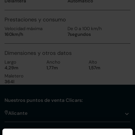
Delantera
Automático
Prestaciones y consumo
Velocidad máxima
De 0 a 100 km/h
160km/h
7segundos
Dimensiones y otros datos
Largo
Ancho
Alto
4,29m
1,77m
1,57m
Maletero
364l
Nuestros puntos de venta Clicars:
Alicante
Córdoba