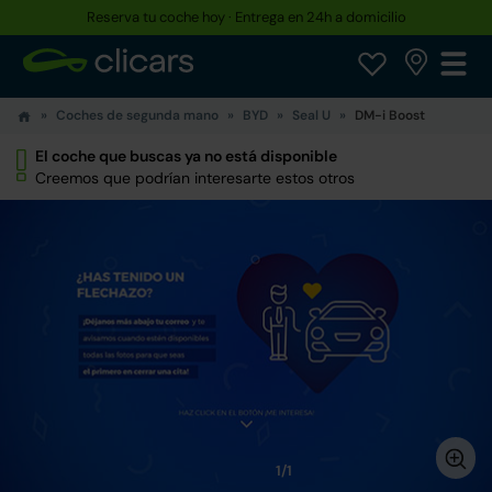
Reserva tu coche hoy · Entrega en 24h a domicilio
Coches de segunda mano
BYD
Seal U
DM-i Boost
El coche que buscas ya no está disponible
Creemos que podrían interesarte estos otros
1/1