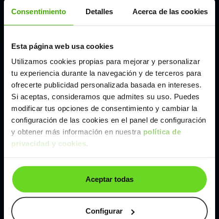
Córdoba
Consentimiento
Detalles
Acerca de las cookies
Madrid
Esta página web usa cookies
Utilizamos cookies propias para mejorar y personalizar
Málaga
tu experiencia durante la navegación y de terceros para
ofrecerte publicidad personalizada basada en intereses.
Si aceptas, consideramos que admites su uso. Puedes
Valencia
modificar tus opciones de consentimiento y cambiar la
configuración de las cookies en el panel de configuración
Zaragoza
y obtener más información en nuestra
política de
privacidad y cookies
.
Ver BYD Seal U de segunda mano y ocasión
Aceptar todas
BYD Seal U de segunda mano y ocasión
Coches de
segunda mano y ocasión por
Configurar