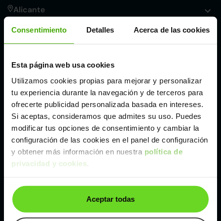
Alicante
Consentimiento
Detalles
Acerca de las cookies
Córdoba
Esta página web usa cookies
Madrid
Utilizamos cookies propias para mejorar y personalizar
tu experiencia durante la navegación y de terceros para
Málaga
ofrecerte publicidad personalizada basada en intereses.
Si aceptas, consideramos que admites su uso. Puedes
modificar tus opciones de consentimiento y cambiar la
Valencia
configuración de las cookies en el panel de configuración
y obtener más información en nuestra
política de
Zaragoza
privacidad y cookies
.
Ver Citroen Berlingo M1 de segunda mano y
Aceptar todas
ocasión
Citroen Berlingo M1 de segunda mano y ocasión