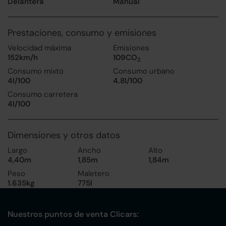
Delantera
Manual
Prestaciones, consumo y emisiones
Velocidad máxima
Emisiones
152km/h
109CO
2
Consumo mixto
Consumo urbano
4l/100
4.8l/100
Consumo carretera
4l/100
Dimensiones y otros datos
Largo
Ancho
Alto
4,40m
1,85m
1,84m
Peso
Maletero
1.635kg
775l
Nuestros puntos de venta Clicars: