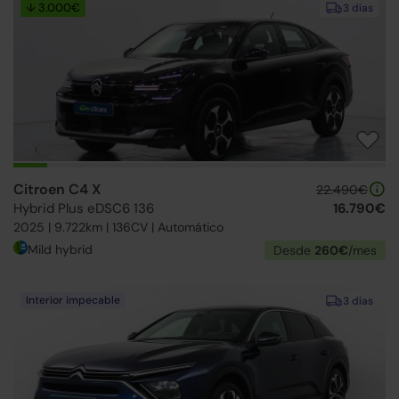
↓ 3.000€
3 días
Citroen C4 X
22.490€
Hybrid Plus eDSC6 136
16.790€
2025 | 9.722km | 136CV | Automático
Mild hybrid
Desde
260€
/mes
Interior impecable
3 días