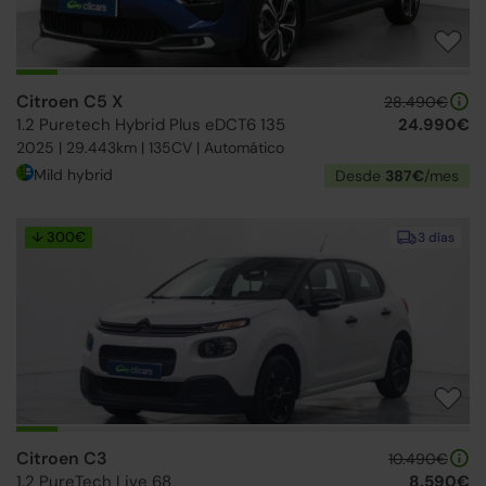
Citroen C5 X
28.490€
1.2 Puretech Hybrid Plus eDCT6 135
24.990€
2025 | 29.443km | 135CV | Automático
Mild hybrid
Desde
387€
/mes
↓ 300€
3 días
Citroen C3
10.490€
1.2 PureTech Live 68
8.590€