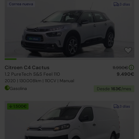
Correa nueva
3 días
Citroen C4 Cactus
11.990€
1.2 PureTech S&S Feel 110
9.490€
2020 | 130.008km | 110CV | Manual
Gasolina
Desde
163€
/mes
↓ 1.500€
3 días