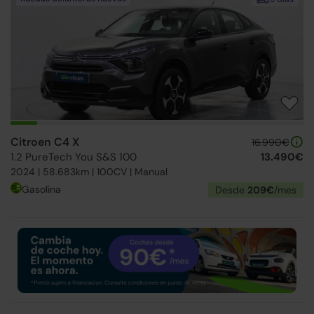
Citroen C4 X
16.990€
1.2 PureTech You S&S 100
13.490€
2024 | 58.683km | 100CV | Manual
Gasolina
Desde
209€
/mes