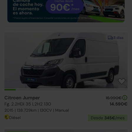
3 días
Citroen Jumper
16.990€
Fg. 2.2HDI 35 L2H2 130
14.590€
2015 | 138.729km | 130CV | Manual
Diésel
Desde
345€
/mes