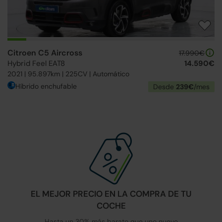
Citroen C5 Aircross
17.990€
Hybrid Feel EAT8
14.590€
2021 | 95.897km | 225CV | Automático
Híbrido enchufable
Desde
239€
/mes
EL MEJOR PRECIO EN LA COMPRA DE TU
COCHE
Hasta un 30% más barato que uno nuevo