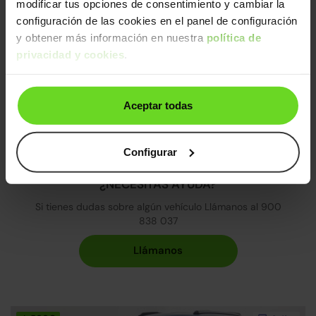
modificar tus opciones de consentimiento y cambiar la
1.2 PureTech Feel S&S 100
11.190€
configuración de las cookies en el panel de configuración
2022 | 96.270km | 100CV | Manual
y obtener más información en nuestra
política de
Gasolina
Desde
175€
/mes
privacidad y cookies
.
Aceptar todas
Configurar
¿NECESITAS AYUDA?
Si tienes dudas sobre algún vehículo Llámanos al 900
838 037