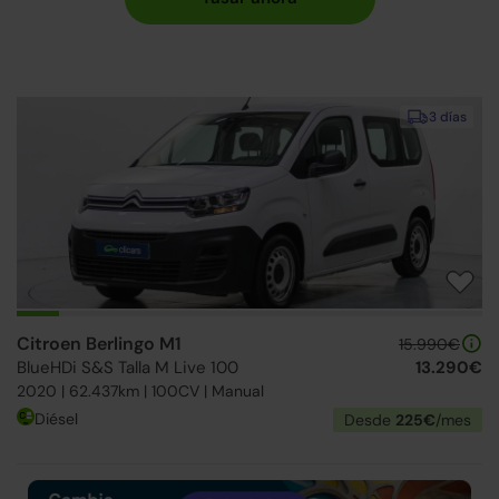
3 días
Citroen Berlingo M1
15.990€
BlueHDi S&S Talla M Live 100
13.290€
2020 | 62.437km | 100CV | Manual
Diésel
Desde
225€
/mes