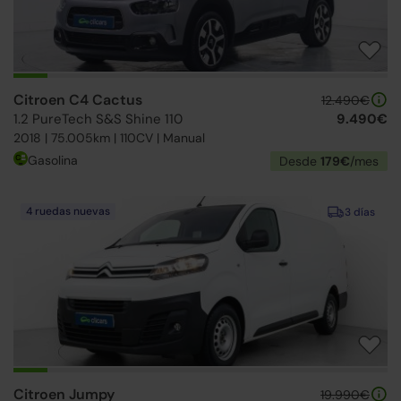
Citroen C4 Cactus
12.490€
1.2 PureTech S&S Shine 110
9.490€
2018 | 75.005km | 110CV | Manual
Gasolina
Desde
179€
/mes
4 ruedas nuevas
3 días
Citroen Jumpy
19.990€