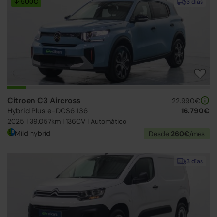
↓ 500€
3 días
Citroen C3 Aircross
22.990€
Hybrid Plus e-DCS6 136
16.790€
2025 | 39.057km | 136CV | Automático
Mild hybrid
Desde
260€
/mes
3 días