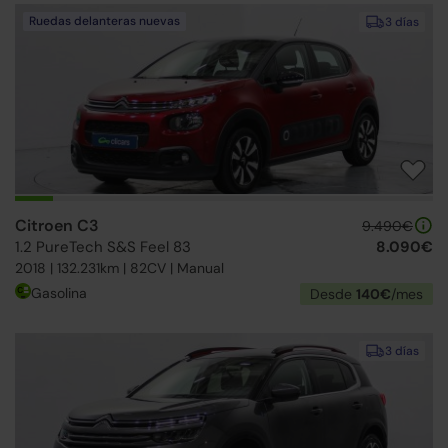
Ruedas delanteras nuevas
3 días
Citroen C3
9.490€
1.2 PureTech S&S Feel 83
8.090€
2018 | 132.231km | 82CV | Manual
Gasolina
Desde
140€
/mes
3 días