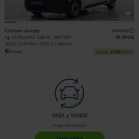
Citroen Jumpy
21.490€
Fg. 1.5 BlueHDI Talla XL S&S 100
16.390€
2021 | 23.697km | 100CV | Manual
Diésel
Desde
253€
/mes
TASA y VENDE
¡Pago inmediato!