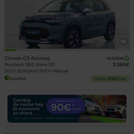
Citroen C3 Aircross
14.990€
Puretech S&S Shine 110
11.390€
2021 | 38.892km | 110CV | Manual
Gasolina
Desde
178€
/mes