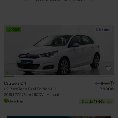
↓ 100€
3 días
Citroen C4
9.490€
1.2 PureTech Feel Edition 110
7.990€
2016 | 77.976km | 110CV | Manual
Gasolina
Desde
194€
/mes