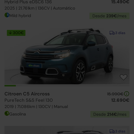
Hybrid Plus eDSC6 136
15.490€
2025 | 21.761km | 136CV | Automático
Mild hybrid
Desde
239€
/mes
↓ 300€
3 días
Citroen C5 Aircross
15.990€
PureTech S&S Feel 130
12.690€
2019 | 71.086km | 130CV | Manual
Gasolina
Desde
214€
/mes
3 días