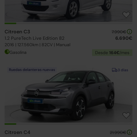
Citroen C3
7.990€
1.2 PureTech Live Edition 82
6.690€
2016 | 127.560km | 82CV | Manual
Gasolina
Desde
164€
/mes
Ruedas delanteras nuevas
3 días
Citroen C4
21.990€