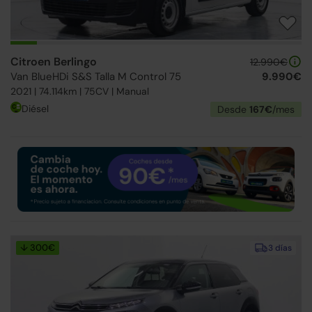
Citroen Berlingo
12.990€
Van BlueHDi S&S Talla M Control 75
9.990€
2021 | 74.114km | 75CV | Manual
Diésel
Desde
167€
/mes
↓ 300€
3 días