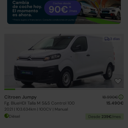
3 días
Citroen Jumpy
18.990€
Fg. BlueHDI Talla M S&S Control 100
15.490€
2021 | 103.634km | 100CV | Manual
Diésel
Desde
239€
/mes