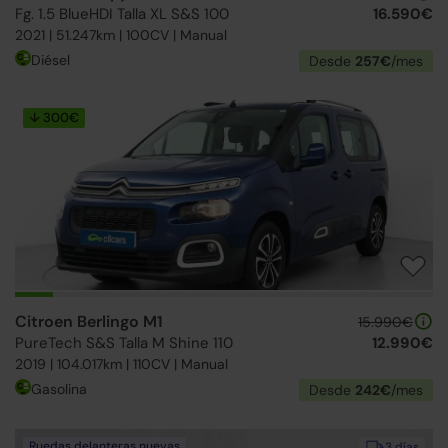
Fg. 1.5 BlueHDI Talla XL S&S 100
16.590€
2021 | 51.247km | 100CV | Manual
Diésel
Desde
257€
/mes
↓ 300€
Citroen Berlingo M1
15.990€
PureTech S&S Talla M Shine 110
12.990€
2019 | 104.017km | 110CV | Manual
Gasolina
Desde
242€
/mes
Ruedas delanteras nuevas
3 días