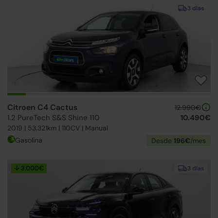
3 días
Citroen C4 Cactus
12.990€
1.2 PureTech S&S Shine 110
10.490€
2019 | 53.321km | 110CV | Manual
Gasolina
Desde
196€
/mes
↓ 3.000€
3 días