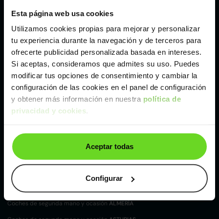
Málaga
Esta página web usa cookies
Utilizamos cookies propias para mejorar y personalizar
Valencia
tu experiencia durante la navegación y de terceros para
ofrecerte publicidad personalizada basada en intereses.
Si aceptas, consideramos que admites su uso. Puedes
Zaragoza
modificar tus opciones de consentimiento y cambiar la
configuración de las cookies en el panel de configuración
Ver Citroen Jumper de segunda mano y ocasión
y obtener más información en nuestra
política de
privacidad y cookies
.
Citroen Jumper de segunda mano y ocasión
Coches de
segunda mano y ocasión por
Aceptar todas
localización
Coches de segunda mano y ocasión
ALBACETE
Configurar
Coches de segunda mano y ocasión
ALICANTE
Coches de segunda mano y ocasión
ALMERÍA