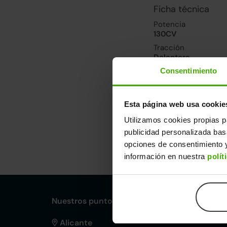
Ficha técnica
Potencia
130CV
Tracción
Delantera
Consentimiento
Prestaciones, co
Velocidad máxima
Esta página web usa cookie
210km/h
Utilizamos cookies propias p
publicidad personalizada ba
Dimensiones y ot
opciones de consentimiento y
información en nuestra
polít
Largo
An
4,60m
1,
Nuestros puntos de venta Clicars:
Alicante