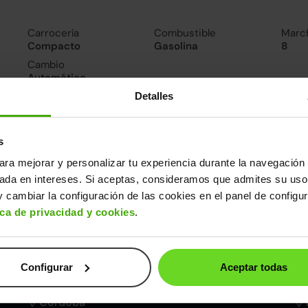
Carrocería
Combustible
Marc
Compacto
Gasolina
8
Cambio
Automático
Detalles
nsumo y emisiones
De 0 a 100 km/h
s
10.3segundos
ara mejorar y personalizar tu experiencia durante la navegación 
sada en intereses. Si aceptas, consideramos que admites su uso
ros datos
 cambiar la configuración de las cookies en el panel de configu
ica de privacidad y cookies
.
cho
Alto
Depósito
Maletero
80m
1,52m
50l
510l
Configurar
Aceptar todas
Córdoba