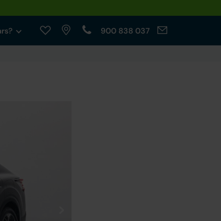
ars?
900 838 037