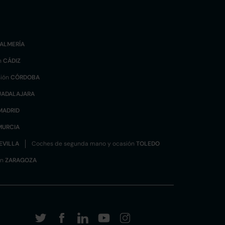
ALMERÍA
n
CÁDIZ
sión
CÓRDOBA
UADALAJARA
MADRID
MURCIA
EVILLA
Coches de segunda mano y ocasión
TOLEDO
ón
ZARAGOZA