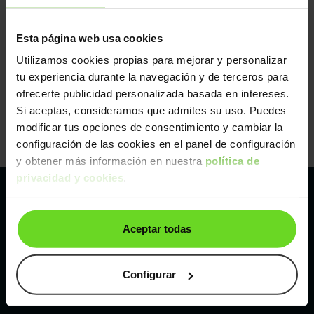
Esta página web usa cookies
Utilizamos cookies propias para mejorar y personalizar
tu experiencia durante la navegación y de terceros para
ofrecerte publicidad personalizada basada en intereses.
Si aceptas, consideramos que admites su uso. Puedes
modificar tus opciones de consentimiento y cambiar la
configuración de las cookies en el panel de configuración
y obtener más información en nuestra
política de
privacidad y cookies
.
Pertenecemos al líder europeo de
Aceptar todas
compraventa de coches online
Con sede en: España, Francia, Bélgica, Reino Unido, Austria
Configurar
e Italia.
¡Vendemos 1 coche por minuto!