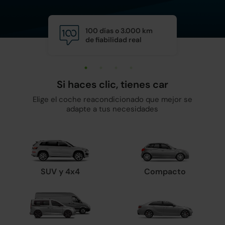
100 días o 3.000 km
Calid
de fiabilidad real
y man
Si haces clic, tienes car
Elige el coche reacondicionado que mejor se
adapte a tus necesidades
SUV y 4x4
Compacto