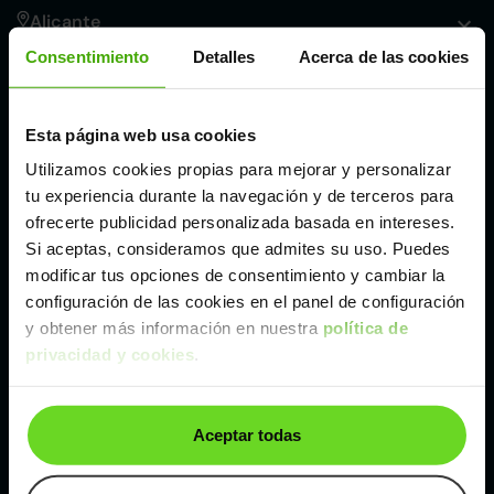
Alicante
Consentimiento
Detalles
Acerca de las cookies
Córdoba
Esta página web usa cookies
Madrid
Utilizamos cookies propias para mejorar y personalizar
tu experiencia durante la navegación y de terceros para
Málaga
ofrecerte publicidad personalizada basada en intereses.
Si aceptas, consideramos que admites su uso. Puedes
modificar tus opciones de consentimiento y cambiar la
Valencia
configuración de las cookies en el panel de configuración
y obtener más información en nuestra
política de
privacidad y cookies
.
Zaragoza
Ver Dacia Lodgy de segunda mano y ocasión
Aceptar todas
Dacia Lodgy de segunda mano y ocasión