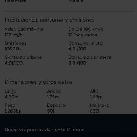
Delantera
Manual
Prestaciones, consumo y emisiones
Velocidad máxima
De 0 a 100 km/h
172km/h
13.1segundos
Emisiones
Consumo mixto
106CO
4.3l/100
2
Consumo urbano
Consumo carretera
4.9l/100
3.8l/100
Dimensiones y otros datos
Largo
Ancho
Alto
4,50m
1,75m
1,68m
Peso
Depósito
Maletero
1.263kg
50l
827l
Nuestros puntos de venta Clicars: