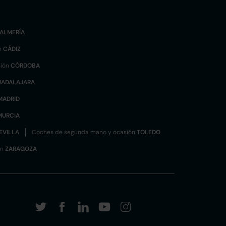
ALMERÍA
n
CÁDIZ
sión
CÓRDOBA
UADALAJARA
MADRID
MURCIA
EVILLA
Coches de segunda mano y ocasión
TOLEDO
ón
ZARAGOZA