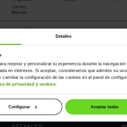
Cambio
Manual
nsumo y emisiones
Detalles
De 0 a 100 km/h
Emisiones
Cons
13.1segundos
106CO
4.3l/
2
Consumo carretera
s
3.8l/100
ara mejorar y personalizar tu experiencia durante la navegación 
sada en intereses. Si aceptas, consideramos que admites su uso
ros datos
 cambiar la configuración de las cookies en el panel de configu
cho
Alto
Peso
Depósito
ica de privacidad y cookies
.
75m
1,68m
1.263kg
50l
Configurar
Aceptar todas
Córdoba
857 881 521
9