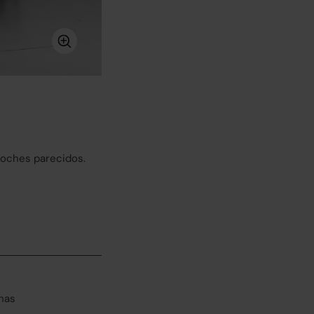
coches parecidos.
has