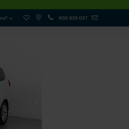
ars?
900 838 037