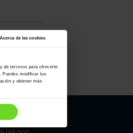
Acerca de las cookies
umo mixto
100
y de terceros para ofrecerte
. Puedes modificar tus
ración y obtener más
Maletero
827l
Madrid
19 015 000