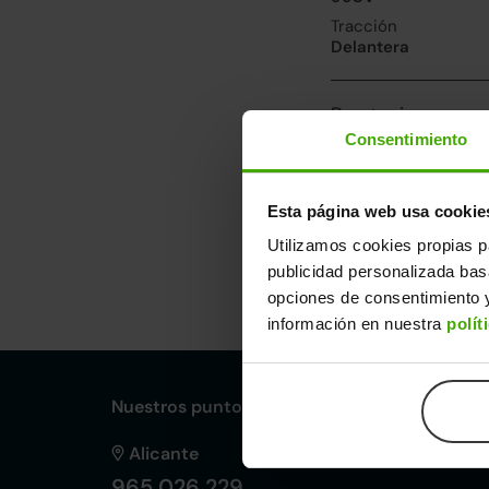
Tracción
Delantera
Prestaciones, co
Consentimiento
Velocidad máxima
172km/h
Consumo urbano
Esta página web usa cookie
4.9l/100
Utilizamos cookies propias p
publicidad personalizada ba
Dimensiones y ot
opciones de consentimiento y
Largo
An
información en nuestra
polít
4,50m
1,
Nuestros puntos de venta Clicars:
Alicante
965 026 229