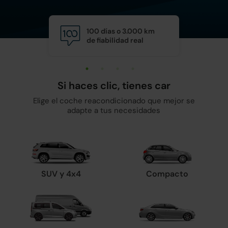
100 días o 3.000 km
Calid
de fiabilidad real
y man
Si haces clic, tienes car
Elige el coche reacondicionado que mejor se
adapte a tus necesidades
SUV y 4x4
Compacto