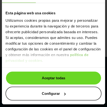
Esta página web usa cookies
Utilizamos cookies propias para mejorar y personalizar
tu experiencia durante la navegación y de terceros para
ofrecerte publicidad personalizada basada en intereses.
Si aceptas, consideramos que admites su uso. Puedes
modificar tus opciones de consentimiento y cambiar la
configuración de las cookies en el panel de configuración
y obtener más información en nuestra
política de
privacidad y cookies
.
Pertenecemos al líder europeo de
Aceptar todas
compraventa de coches online
Con sede en: España, Francia, Bélgica, Reino Unido, Austria
Configurar
e Italia.
¡Vendemos 1 coche por minuto!