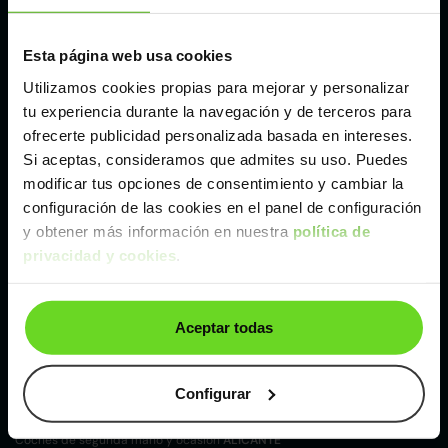
Málaga
Esta página web usa cookies
Utilizamos cookies propias para mejorar y personalizar
Valencia
tu experiencia durante la navegación y de terceros para
ofrecerte publicidad personalizada basada en intereses.
Si aceptas, consideramos que admites su uso. Puedes
Zaragoza
modificar tus opciones de consentimiento y cambiar la
configuración de las cookies en el panel de configuración
y obtener más información en nuestra
política de
Ver DS DS 7 Crossback de segunda mano y
privacidad y cookies
.
ocasión
DS DS 7 Crossback de segunda mano y ocasión
Aceptar todas
Coches de
segunda mano y ocasión por
localización
Configurar
Coches de segunda mano y ocasión
ALBACETE
Coches de segunda mano y ocasión
ALICANTE