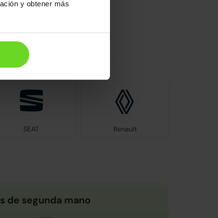
ración y obtener más
el mercado
SEAT
Renault
s de segunda mano