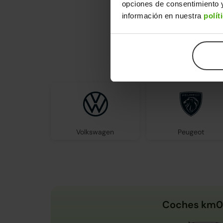
opciones de consentimiento y
información en nuestra
polít
En Clicar
Volkswagen
Peugeot
Coches km0