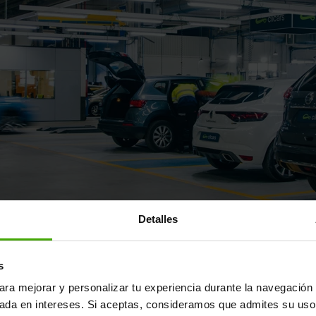
Detalles
ayor fábrica de reacondicionamie
s
ara mejorar y personalizar tu experiencia durante la navegación 
un coche de segunda mano "como cualquier otro": supera una m
sada en intereses. Si aceptas, consideramos que admites su uso
s estándares del fabricante y se reacondiciona en nuestra fábr