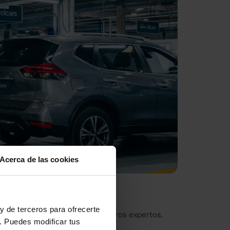
Acerca de las cookies
nto de Europa
y de terceros para ofrecerte
eticulosa inspección por nuestros expertos,
. Puedes modificar tus
ica de Madrid.