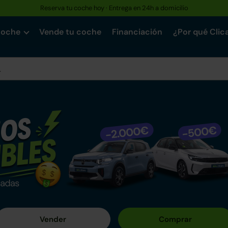
Reserva tu coche hoy · Entrega en 24h a domicilio
coche
Vende tu coche
Financiación
¿Por qué Clic
n Clicars
o entre nuestros más de +1.550 coches mecánicamente impe