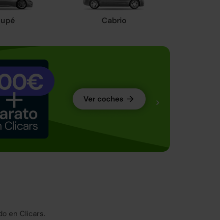
upé
Cabrio
o en Clicars.