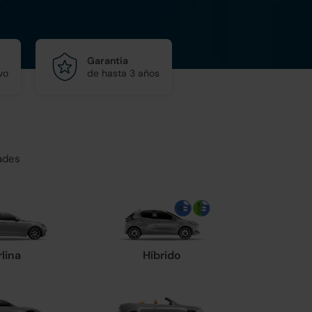
Garantía
vo
de hasta 3 años
ades
rlina
Híbrido