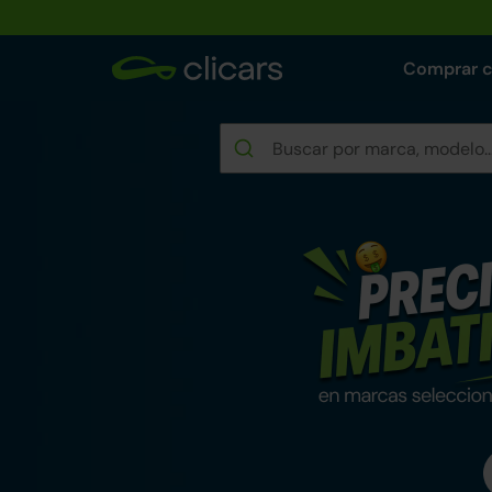
Comprar 
Rebajas de verano e
Encuentra tu coche reacondicionad