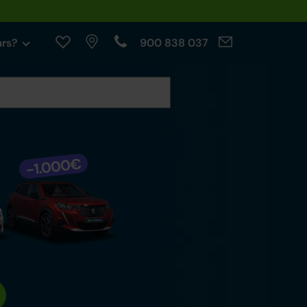
ars?
900 838 037
cables.