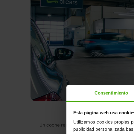
Consentimiento
Tenemos la m
Esta página web usa cookie
Utilizamos cookies propias p
Un coche reacondicionado en Clicars no es 
publicidad personalizada ba
cumple con lo